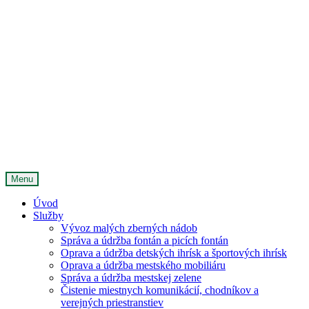
Menu
Úvod
Služby
Vývoz malých zberných nádob
Správa a údržba fontán a picích fontán
Oprava a údržba detských ihrísk a športových ihrísk
Oprava a údržba mestského mobiliáru
Správa a údržba mestskej zelene
Čistenie miestnych komunikácií, chodníkov a
verejných priestranstiev