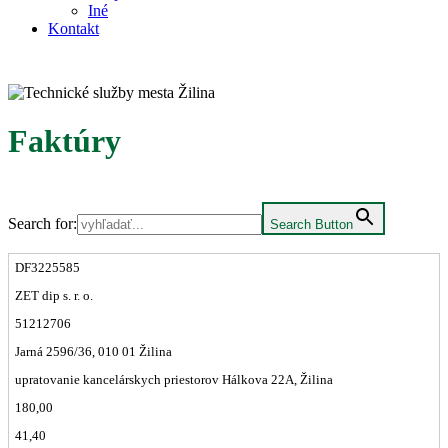
Iné
Kontakt
Faktúry
Search for:
Search Button
DF3225585
ZET dip s. r. o.
51212706
Jarná 2596/36, 010 01 Žilina
upratovanie kancelárskych priestorov Hálkova 22A, Žilina
180,00
41,40