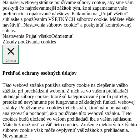
Na našej webovej stránke používame súbory cookie, aby sme vám
poskytli čo najrelevantnejší zážitok tým, že si zapamätáme vaše
preferencie a opakované návštevy. Kliknutím na „Prijať všetko“
súhlasíte s používaním VŠETKÝCH súborov cookie. Môžete však
navštíviť „Nastavenia súborov cookie“ a poskytnúť kontrolovaný
súhlas.
Nastavenia
Prijať všetko
Odmietnuť
Zásady používania cookies
Close
Prehľad ochrany osobných údajov
Táto webová stránka používa súbory cookie na zlepšenie vášho
zážitku pri prechádzaní webom. Z nich sa vo vašom prehliadači
ukladajú súbory cookie, ktoré sú kategorizované podľa potreby,
pretože sú nevyhnutné pre fungovanie základných funkcií webovej
stránky. Používame aj cookies tretích strán, ktoré nám pomáhajú
analyzovať a pochopiť, ako používate túto webovú stránku. Tieto
cookies budú uložené vo vašom prehliadači iba s vaším súhlasom.
Máte tiež možnosť zrušiť tieto cookies. Zrušenie niektorých z týchto
súborov cookie však môže ovplyvniť váš zážitok z prehliadania.
Nevyhnutné