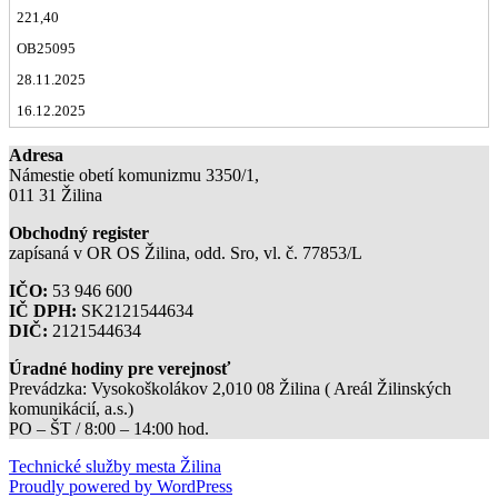
221,40
OB25095
28.11.2025
16.12.2025
Adresa
Námestie obetí komunizmu 3350/1,
011 31 Žilina
Obchodný register
zapísaná v OR OS Žilina, odd. Sro, vl. č. 77853/L
IČO:
53 946 600
IČ DPH:
SK2121544634
DIČ:
2121544634
Úradné hodiny pre verejnosť
Prevádzka: Vysokoškolákov 2,010 08 Žilina ( Areál Žilinských
komunikácií, a.s.)
PO – ŠT / 8:00 – 14:00 hod.
Technické služby mesta Žilina
Proudly powered by WordPress