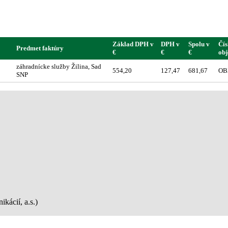
Základ DPH v
DPH v
Spolu v
Čís
Predmet faktúry
€
€
€
ob
záhradnícke služby Žilina, Sad
554,20
127,47
681,67
OB
SNP
kácií, a.s.)