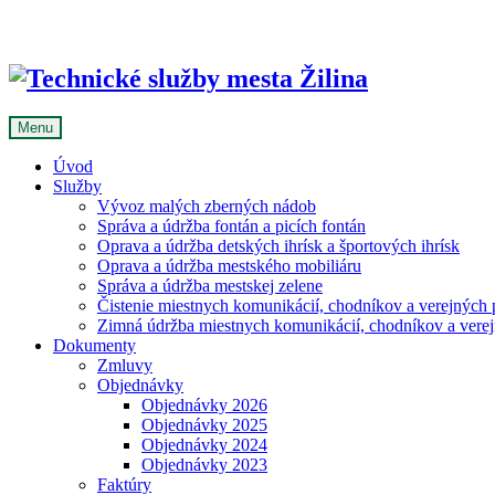
Skip
to
content
Menu
Úvod
Služby
Vývoz malých zberných nádob
Správa a údržba fontán a picích fontán
Oprava a údržba detských ihrísk a športových ihrísk
Oprava a údržba mestského mobiliáru
Správa a údržba mestskej zelene
Čistenie miestnych komunikácií, chodníkov a verejných p
Zimná údržba miestnych komunikácií, chodníkov a verejn
Dokumenty
Zmluvy
Objednávky
Objednávky 2026
Objednávky 2025
Objednávky 2024
Objednávky 2023
Faktúry