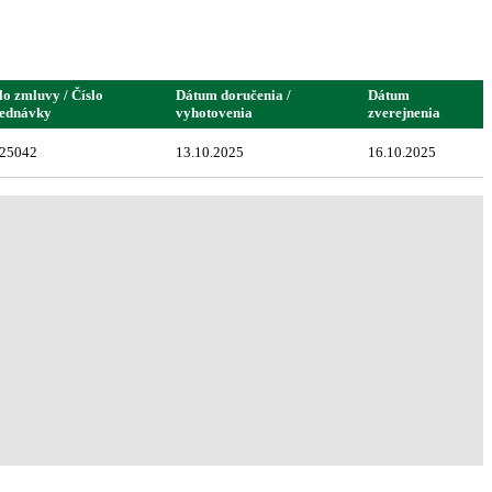
lo zmluvy / Číslo
Dátum doručenia /
Dátum
jednávky
vyhotovenia
zverejnenia
25042
13.10.2025
16.10.2025