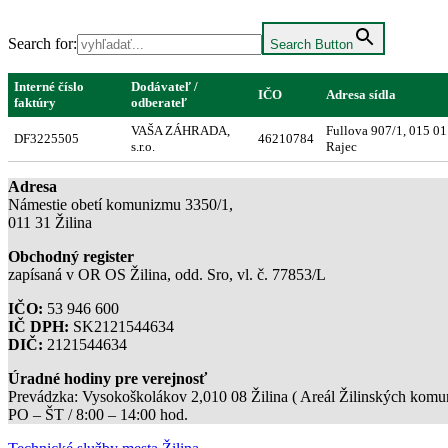
Search for:
Search Button
Interné číslo
Dodávateľ /
IČO
Adresa sídla
faktúry
odberateľ
VAŠA ZÁHRADA,
Fullova 907/1, 015 01
DF3225505
46210784
s.r.o.
Rajec
Adresa
Námestie obetí komunizmu 3350/1,
011 31 Žilina
Obchodný register
zapísaná v OR OS Žilina, odd. Sro, vl. č. 77853/L
IČO:
53 946 600
IČ DPH:
SK2121544634
DIČ:
2121544634
Úradné hodiny pre verejnosť
Prevádzka: Vysokoškolákov 2,010 08 Žilina ( Areál Žilinských komuni
PO – ŠT / 8:00 – 14:00 hod.