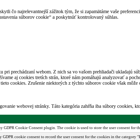
tli čo najrelevantnejší zážitok tým, že si zapamätáme vaše preferencie
avenia súborov cookie“ a poskytnúť kontrolovaný súhlas.
u pri prechádzaní webom. Z nich sa vo vašom prehliadači ukladajú súb
ívame aj cookies tretích strán, ktoré nám pomáhajú analyzovať a pocho
tieto cookies. Zrušenie niektorých z týchto súborov cookie však môže o
ovanie webovej stránky. Táto kategória zahŕňa iba súbory cookies, k
 by GDPR Cookie Consent plugin. The cookie is used to store the user consent for th
by GDPR cookie consent to record the user consent for the cookies in the category "