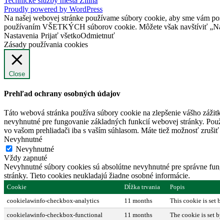
Technické služby mesta Žilina
Proudly powered by WordPress
Na našej webovej stránke používame súbory cookie, aby sme vám posky
používaním VŠETKÝCH súborov cookie. Môžete však navštíviť „Nast
Nastavenia
Prijať všetko
Odmietnuť
Zásady používania cookies
Close
Prehľad ochrany osobných údajov
Táto webová stránka používa súbory cookie na zlepšenie vášho zážitk
nevyhnutné pre fungovanie základných funkcií webovej stránky. Použ
vo vašom prehliadači iba s vaším súhlasom. Máte tiež možnosť zrušiť 
Nevyhnutné
Nevyhnutné
Vždy zapnuté
Nevyhnutné súbory cookies sú absolútne nevyhnutné pre správne fung
stránky. Tieto cookies neukladajú žiadne osobné informácie.
Cookie
Dĺžka trvania
Popis
cookielawinfo-checkbox-analytics
11 months
This cookie is set
cookielawinfo-checkbox-functional
11 months
The cookie is set 