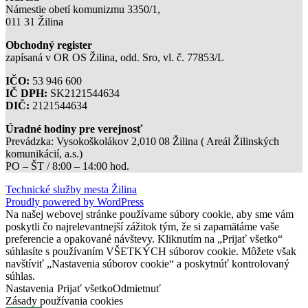
Námestie obetí komunizmu 3350/1,
011 31 Žilina
Obchodný register
zapísaná v OR OS Žilina, odd. Sro, vl. č. 77853/L
IČO:
53 946 600
IČ DPH:
SK2121544634
DIČ:
2121544634
Úradné hodiny pre verejnosť
Prevádzka: Vysokoškolákov 2,010 08 Žilina ( Areál Žilinských
komunikácií, a.s.)
PO – ŠT / 8:00 – 14:00 hod.
Technické služby mesta Žilina
Proudly powered by WordPress
Na našej webovej stránke používame súbory cookie, aby sme vám
poskytli čo najrelevantnejší zážitok tým, že si zapamätáme vaše
preferencie a opakované návštevy. Kliknutím na „Prijať všetko“
súhlasíte s používaním VŠETKÝCH súborov cookie. Môžete však
navštíviť „Nastavenia súborov cookie“ a poskytnúť kontrolovaný
súhlas.
Nastavenia
Prijať všetko
Odmietnuť
Zásady používania cookies