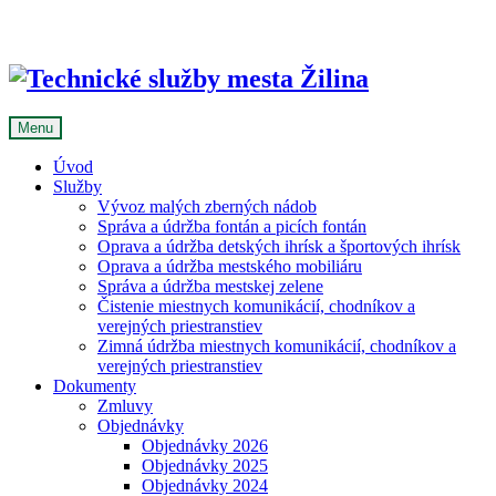
Skip
to
content
Menu
Úvod
Služby
Vývoz malých zberných nádob
Správa a údržba fontán a picích fontán
Oprava a údržba detských ihrísk a športových ihrísk
Oprava a údržba mestského mobiliáru
Správa a údržba mestskej zelene
Čistenie miestnych komunikácií, chodníkov a
verejných priestranstiev
Zimná údržba miestnych komunikácií, chodníkov a
verejných priestranstiev
Dokumenty
Zmluvy
Objednávky
Objednávky 2026
Objednávky 2025
Objednávky 2024