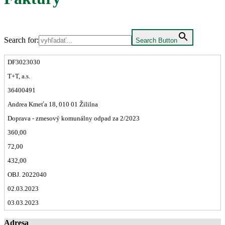
Search for:
Search Button
DF3023030
T+T, a.s.
36400491
Andrea Kmeťa 18, 010 01 Žililna
Doprava - zmesový komunálny odpad za 2/2023
360,00
72,00
432,00
OBJ. 2022040
02.03.2023
03.03.2023
Adresa