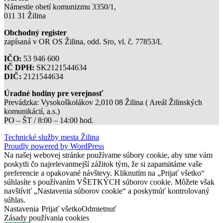
Námestie obetí komunizmu 3350/1,
011 31 Žilina
Obchodný register
zapísaná v OR OS Žilina, odd. Sro, vl. č. 77853/L
IČO:
53 946 600
IČ DPH:
SK2121544634
DIČ:
2121544634
Úradné hodiny pre verejnosť
Prevádzka: Vysokoškolákov 2,010 08 Žilina ( Areál Žilinských
komunikácií, a.s.)
PO – ŠT / 8:00 – 14:00 hod.
Technické služby mesta Žilina
Proudly powered by WordPress
Na našej webovej stránke používame súbory cookie, aby sme vám
poskytli čo najrelevantnejší zážitok tým, že si zapamätáme vaše
preferencie a opakované návštevy. Kliknutím na „Prijať všetko“
súhlasíte s používaním VŠETKÝCH súborov cookie. Môžete však
navštíviť „Nastavenia súborov cookie“ a poskytnúť kontrolovaný
súhlas.
Nastavenia
Prijať všetko
Odmietnuť
Zásady používania cookies