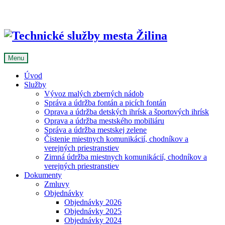
Skip
to
content
Menu
Úvod
Služby
Vývoz malých zberných nádob
Správa a údržba fontán a picích fontán
Oprava a údržba detských ihrísk a športových ihrísk
Oprava a údržba mestského mobiliáru
Správa a údržba mestskej zelene
Čistenie miestnych komunikácií, chodníkov a
verejných priestranstiev
Zimná údržba miestnych komunikácií, chodníkov a
verejných priestranstiev
Dokumenty
Zmluvy
Objednávky
Objednávky 2026
Objednávky 2025
Objednávky 2024