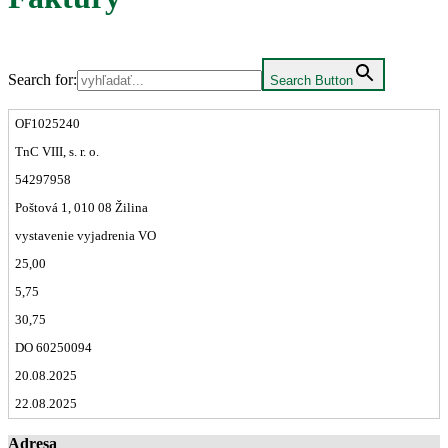
Search for:
Search Button
OF1025240
TnC VIII, s. r. o.
54297958
Poštová 1, 010 08 Žilina
vystavenie vyjadrenia VO
25,00
5,75
30,75
DO 60250094
20.08.2025
22.08.2025
Adresa