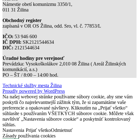
Námestie obetí komunizmu 3350/1,
011 31 Žilina
Obchodný register
zapísaná v OR OS Žilina, odd. Sro, vl. č. 77853/L
IČO:
53 946 600
IČ DPH:
SK2121544634
DIČ:
2121544634
Úradné hodiny pre verejnosť
Prevádzka: Vysokoškolákov 2,010 08 Žilina ( Areál Žilinských
komunikácií, a.s.)
PO – ŠT / 8:00 – 14:00 hod.
Technické služby mesta Žilina
Proudly powered by WordPress
Na našej webovej stránke používame súbory cookie, aby sme vám
poskytli čo najrelevantnejší zážitok tým, že si zapamätáme vaše
preferencie a opakované návštevy. Kliknutím na „Prijať všetko“
súhlasíte s používaním VŠETKÝCH súborov cookie. Môžete však
navštíviť „Nastavenia súborov cookie“ a poskytnúť kontrolovaný
súhlas.
Nastavenia
Prijať všetko
Odmietnuť
Zásady používania cookies