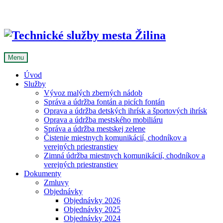
Skip
to
content
Menu
Úvod
Služby
Vývoz malých zberných nádob
Správa a údržba fontán a picích fontán
Oprava a údržba detských ihrísk a športových ihrísk
Oprava a údržba mestského mobiliáru
Správa a údržba mestskej zelene
Čistenie miestnych komunikácií, chodníkov a
verejných priestranstiev
Zimná údržba miestnych komunikácií, chodníkov a
verejných priestranstiev
Dokumenty
Zmluvy
Objednávky
Objednávky 2026
Objednávky 2025
Objednávky 2024