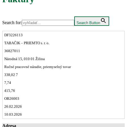
Search for:
Search Button
DF3226113
TABAČIK – PRIEMTO s. r. o.
36827011
Národná 15, 010 01 Žilina
Ručné pracovné náradie, priemyselný tovar
338,02 7
7,74
415,76
OB26003
26.02.2026
10.03.2026
Adresa