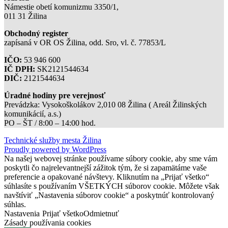
Námestie obetí komunizmu 3350/1,
011 31 Žilina
Obchodný register
zapísaná v OR OS Žilina, odd. Sro, vl. č. 77853/L
IČO:
53 946 600
IČ DPH:
SK2121544634
DIČ:
2121544634
Úradné hodiny pre verejnosť
Prevádzka: Vysokoškolákov 2,010 08 Žilina ( Areál Žilinských
komunikácií, a.s.)
PO – ŠT / 8:00 – 14:00 hod.
Technické služby mesta Žilina
Proudly powered by WordPress
Na našej webovej stránke používame súbory cookie, aby sme vám
poskytli čo najrelevantnejší zážitok tým, že si zapamätáme vaše
preferencie a opakované návštevy. Kliknutím na „Prijať všetko“
súhlasíte s používaním VŠETKÝCH súborov cookie. Môžete však
navštíviť „Nastavenia súborov cookie“ a poskytnúť kontrolovaný
súhlas.
Nastavenia
Prijať všetko
Odmietnuť
Zásady používania cookies