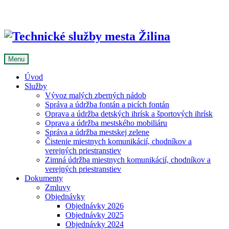
Skip
to
content
Menu
Úvod
Služby
Vývoz malých zberných nádob
Správa a údržba fontán a picích fontán
Oprava a údržba detských ihrísk a športových ihrísk
Oprava a údržba mestského mobiliáru
Správa a údržba mestskej zelene
Čistenie miestnych komunikácií, chodníkov a
verejných priestranstiev
Zimná údržba miestnych komunikácií, chodníkov a
verejných priestranstiev
Dokumenty
Zmluvy
Objednávky
Objednávky 2026
Objednávky 2025
Objednávky 2024