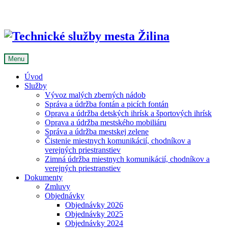
Skip
to
content
Menu
Úvod
Služby
Vývoz malých zberných nádob
Správa a údržba fontán a picích fontán
Oprava a údržba detských ihrísk a športových ihrísk
Oprava a údržba mestského mobiliáru
Správa a údržba mestskej zelene
Čistenie miestnych komunikácií, chodníkov a
verejných priestranstiev
Zimná údržba miestnych komunikácií, chodníkov a
verejných priestranstiev
Dokumenty
Zmluvy
Objednávky
Objednávky 2026
Objednávky 2025
Objednávky 2024