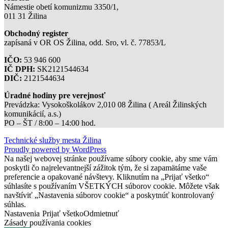
Námestie obetí komunizmu 3350/1,
011 31 Žilina
Obchodný register
zapísaná v OR OS Žilina, odd. Sro, vl. č. 77853/L
IČO:
53 946 600
IČ DPH:
SK2121544634
DIČ:
2121544634
Úradné hodiny pre verejnosť
Prevádzka: Vysokoškolákov 2,010 08 Žilina ( Areál Žilinských
komunikácií, a.s.)
PO – ŠT / 8:00 – 14:00 hod.
Technické služby mesta Žilina
Proudly powered by WordPress
Na našej webovej stránke používame súbory cookie, aby sme vám
poskytli čo najrelevantnejší zážitok tým, že si zapamätáme vaše
preferencie a opakované návštevy. Kliknutím na „Prijať všetko“
súhlasíte s používaním VŠETKÝCH súborov cookie. Môžete však
navštíviť „Nastavenia súborov cookie“ a poskytnúť kontrolovaný
súhlas.
Nastavenia
Prijať všetko
Odmietnuť
Zásady používania cookies