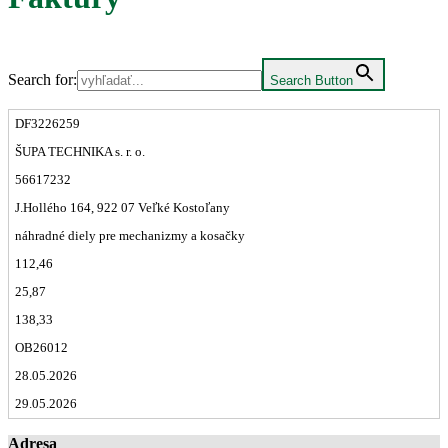
Search for:
Search Button
DF3226259
ŠUPA TECHNIKA s. r. o.
56617232
J.Hollého 164, 922 07 Veľké Kostoľany
náhradné diely pre mechanizmy a kosačky
112,46
25,87
138,33
OB26012
28.05.2026
29.05.2026
Adresa