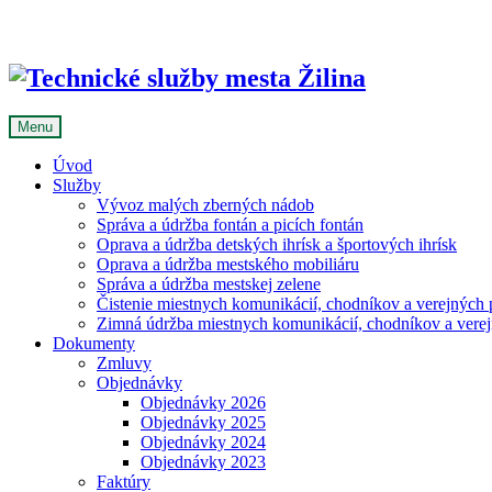
Skip
to
content
Menu
Úvod
Služby
Vývoz malých zberných nádob
Správa a údržba fontán a picích fontán
Oprava a údržba detských ihrísk a športových ihrísk
Oprava a údržba mestského mobiliáru
Správa a údržba mestskej zelene
Čistenie miestnych komunikácií, chodníkov a verejných p
Zimná údržba miestnych komunikácií, chodníkov a verejn
Dokumenty
Zmluvy
Objednávky
Objednávky 2026
Objednávky 2025
Objednávky 2024
Objednávky 2023
Faktúry