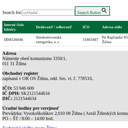
Search for:
Search Button
Interné číslo
Dodávateľ / odberateľ
IČO
Adresa sídla
faktúry
Stredoslovenská
Pri Rajčianke 8
DD4526046
51865467
energetika, a. s
Žilina
Adresa
Námestie obetí komunizmu 3350/1,
011 31 Žilina
Obchodný register
zapísaná v OR OS Žilina, odd. Sro, vl. č. 77853/L
IČO:
53 946 600
IČ DPH:
SK2121544634
DIČ:
2121544634
Úradné hodiny pre verejnosť
Prevádzka: Vysokoškolákov 2,010 08 Žilina ( Areál Žilinských komuni
PO – ŠT / 8:00 – 14:00 hod.