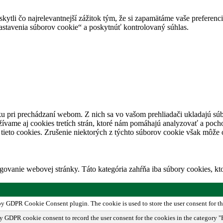
tli čo najrelevantnejší zážitok tým, že si zapamätáme vaše preferencie
avenia súborov cookie“ a poskytnúť kontrolovaný súhlas.
u pri prechádzaní webom. Z nich sa vo vašom prehliadači ukladajú súb
ívame aj cookies tretích strán, ktoré nám pomáhajú analyzovať a pocho
tieto cookies. Zrušenie niektorých z týchto súborov cookie však môže o
ovanie webovej stránky. Táto kategória zahŕňa iba súbory cookies, k
 by GDPR Cookie Consent plugin. The cookie is used to store the user consent for th
by GDPR cookie consent to record the user consent for the cookies in the category "