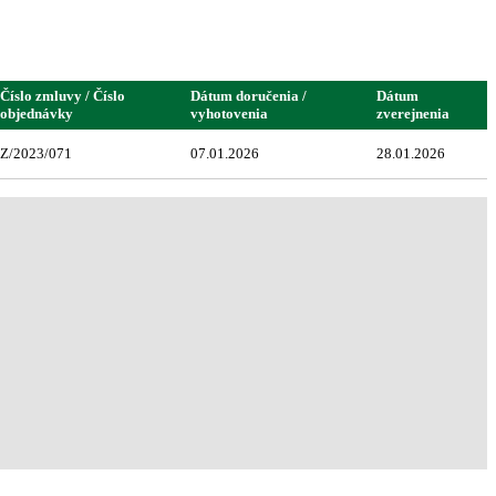
Číslo zmluvy / Číslo
Dátum doručenia /
Dátum
objednávky
vyhotovenia
zverejnenia
Z/2023/071
07.01.2026
28.01.2026