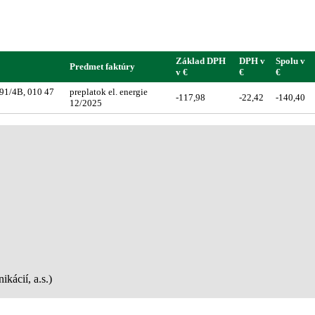
Základ DPH
DPH v
Spolu v
Predmet faktúry
v €
€
€
591/4B, 010 47
preplatok el. energie
-117,98
-22,42
-140,40
12/2025
kácií, a.s.)