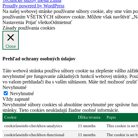
Technické služby mesta Žilina
Proudly powered by WordPress
Na našej webovej stránke používame súbory cookie, aby sme vám posky
používaním VŠETKÝCH súborov cookie. Môžete však navštíviť „Nast
Nastavenia
Prijať všetko
Odmietnuť
Zásady používania cookies
Close
Prehľad ochrany osobných údajov
Táto webová stránka používa súbory cookie na zlepšenie vášho zážitk
nevyhnutné pre fungovanie základných funkcií webovej stránky. Použ
vo vašom prehliadači iba s vaším súhlasom. Máte tiež možnosť zrušiť 
Nevyhnutné
Nevyhnutné
Vždy zapnuté
Nevyhnutné súbory cookies sú absolútne nevyhnutné pre správne fung
stránky. Tieto cookies neukladajú žiadne osobné informácie.
Cookie
Dĺžka trvania
Popis
cookielawinfo-checkbox-analytics
11 months
This cookie is set
cookielawinfo-checkbox-functional
11 months
The cookie is set 