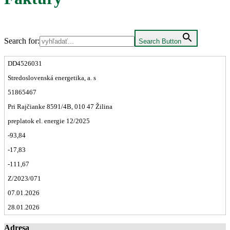
Search for:
Search Button
DD4526031
Stredoslovenská energetika, a. s
51865467
Pri Rajčianke 8591/4B, 010 47 Žilina
preplatok el. energie 12/2025
-93,84
-17,83
-111,67
Z/2023/071
07.01.2026
28.01.2026
Adresa