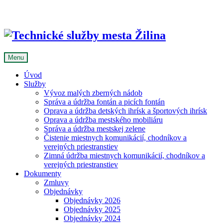
Skip
to
content
Menu
Úvod
Služby
Vývoz malých zberných nádob
Správa a údržba fontán a picích fontán
Oprava a údržba detských ihrísk a športových ihrísk
Oprava a údržba mestského mobiliáru
Správa a údržba mestskej zelene
Čistenie miestnych komunikácií, chodníkov a
verejných priestranstiev
Zimná údržba miestnych komunikácií, chodníkov a
verejných priestranstiev
Dokumenty
Zmluvy
Objednávky
Objednávky 2026
Objednávky 2025
Objednávky 2024