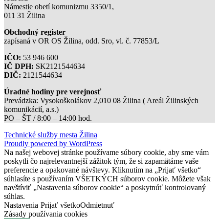
Námestie obetí komunizmu 3350/1,
011 31 Žilina
Obchodný register
zapísaná v OR OS Žilina, odd. Sro, vl. č. 77853/L
IČO:
53 946 600
IČ DPH:
SK2121544634
DIČ:
2121544634
Úradné hodiny pre verejnosť
Prevádzka: Vysokoškolákov 2,010 08 Žilina ( Areál Žilinských
komunikácií, a.s.)
PO – ŠT / 8:00 – 14:00 hod.
Technické služby mesta Žilina
Proudly powered by WordPress
Na našej webovej stránke používame súbory cookie, aby sme vám
poskytli čo najrelevantnejší zážitok tým, že si zapamätáme vaše
preferencie a opakované návštevy. Kliknutím na „Prijať všetko“
súhlasíte s používaním VŠETKÝCH súborov cookie. Môžete však
navštíviť „Nastavenia súborov cookie“ a poskytnúť kontrolovaný
súhlas.
Nastavenia
Prijať všetko
Odmietnuť
Zásady používania cookies