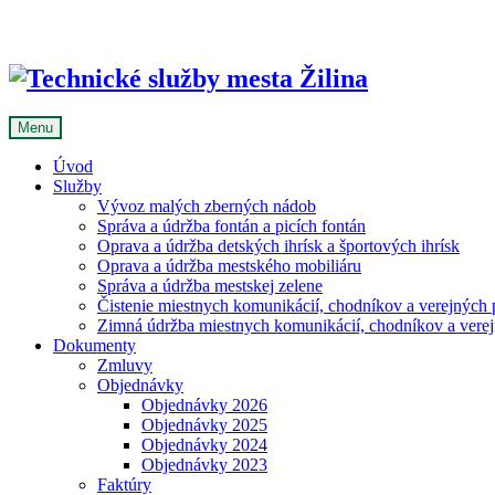
Skip
to
content
Menu
Úvod
Služby
Vývoz malých zberných nádob
Správa a údržba fontán a picích fontán
Oprava a údržba detských ihrísk a športových ihrísk
Oprava a údržba mestského mobiliáru
Správa a údržba mestskej zelene
Čistenie miestnych komunikácií, chodníkov a verejných p
Zimná údržba miestnych komunikácií, chodníkov a verejn
Dokumenty
Zmluvy
Objednávky
Objednávky 2026
Objednávky 2025
Objednávky 2024
Objednávky 2023
Faktúry