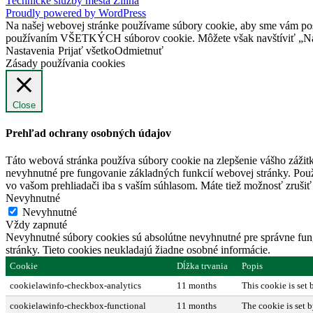
Technické služby mesta Žilina
Proudly powered by WordPress
Na našej webovej stránke používame súbory cookie, aby sme vám posky
používaním VŠETKÝCH súborov cookie. Môžete však navštíviť „Nast
Nastavenia
Prijať všetko
Odmietnuť
Zásady používania cookies
Close
Prehľad ochrany osobných údajov
Táto webová stránka používa súbory cookie na zlepšenie vášho zážitk
nevyhnutné pre fungovanie základných funkcií webovej stránky. Použ
vo vašom prehliadači iba s vaším súhlasom. Máte tiež možnosť zrušiť 
Nevyhnutné
Nevyhnutné
Vždy zapnuté
Nevyhnutné súbory cookies sú absolútne nevyhnutné pre správne fung
stránky. Tieto cookies neukladajú žiadne osobné informácie.
Cookie
Dĺžka trvania
Popis
cookielawinfo-checkbox-analytics
11 months
This cookie is set
cookielawinfo-checkbox-functional
11 months
The cookie is set 