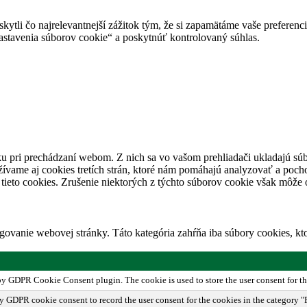
tli čo najrelevantnejší zážitok tým, že si zapamätáme vaše preferencie
avenia súborov cookie“ a poskytnúť kontrolovaný súhlas.
u pri prechádzaní webom. Z nich sa vo vašom prehliadači ukladajú súb
ívame aj cookies tretích strán, ktoré nám pomáhajú analyzovať a pocho
tieto cookies. Zrušenie niektorých z týchto súborov cookie však môže o
ovanie webovej stránky. Táto kategória zahŕňa iba súbory cookies, k
 by GDPR Cookie Consent plugin. The cookie is used to store the user consent for th
by GDPR cookie consent to record the user consent for the cookies in the category "