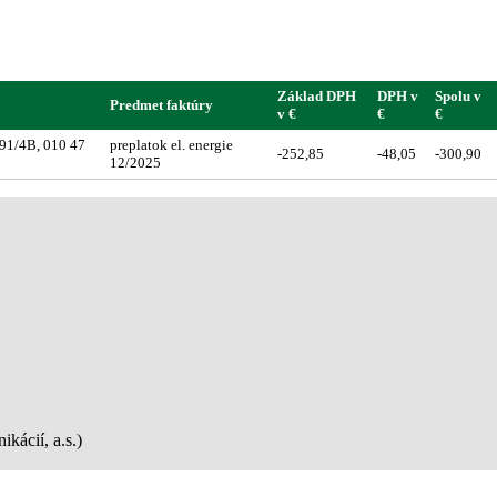
Základ DPH
DPH v
Spolu v
Predmet faktúry
v €
€
€
591/4B, 010 47
preplatok el. energie
-252,85
-48,05
-300,90
12/2025
kácií, a.s.)