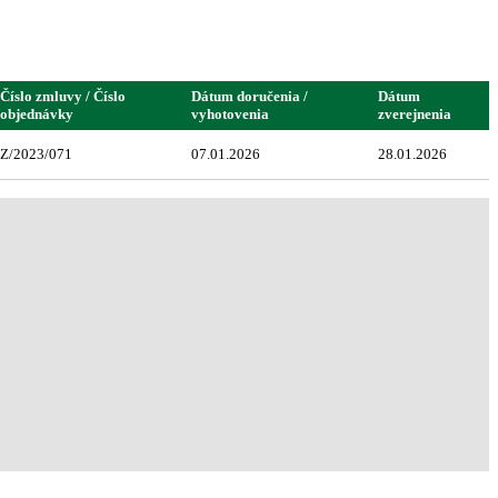
Číslo zmluvy / Číslo
Dátum doručenia /
Dátum
objednávky
vyhotovenia
zverejnenia
Z/2023/071
07.01.2026
28.01.2026