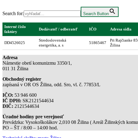
Search for:
Search Button
Interné číslo
Dodávateľ / odberateľ
IČO
Adresa sídla
faktúry
Stredoslovenská
Pri Rajčianke 8
DD4526025
51865467
energetika, a. s
Žilina
Adresa
Námestie obetí komunizmu 3350/1,
011 31 Žilina
Obchodný register
zapísaná v OR OS Žilina, odd. Sro, vl. č. 77853/L
IČO:
53 946 600
IČ DPH:
SK2121544634
DIČ:
2121544634
Úradné hodiny pre verejnosť
Prevádzka: Vysokoškolákov 2,010 08 Žilina ( Areál Žilinských komuni
PO – ŠT / 8:00 – 14:00 hod.