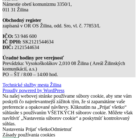
Námestie obetí komunizmu 3350/1,
011 31 Žilina
Obchodný register
zapísaná v OR OS Žilina, odd. Sro, vl. č. 77853/L
IČO:
53 946 600
IČ DPH:
SK2121544634
DIČ:
2121544634
Úradné hodiny pre verejnosť
Prevádzka: Vysokoškolákov 2,010 08 Žilina ( Areál Žilinských
komunikácií, a.s.)
PO – ŠT / 8:00 – 14:00 hod.
Technické služby mesta Žilina
Proudly powered by WordPress
Na našej webovej stránke používame súbory cookie, aby sme vám
poskytli čo najrelevantnejší zážitok tým, že si zapamätáme vaše
preferencie a opakované návštevy. Kliknutím na „Prijať všetko“
súhlasíte s používaním VŠETKÝCH súborov cookie. Môžete však
navštíviť „Nastavenia súborov cookie“ a poskytnúť kontrolovaný
súhlas.
Nastavenia
Prijať všetko
Odmietnuť
Zásady používania cookies