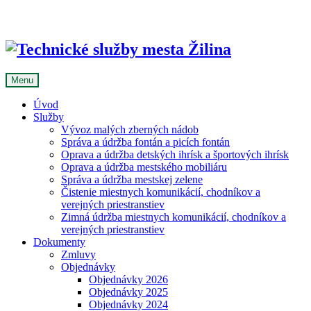
Skip
to
content
Menu
Úvod
Služby
Vývoz malých zberných nádob
Správa a údržba fontán a picích fontán
Oprava a údržba detských ihrísk a športových ihrísk
Oprava a údržba mestského mobiliáru
Správa a údržba mestskej zelene
Čistenie miestnych komunikácií, chodníkov a
verejných priestranstiev
Zimná údržba miestnych komunikácií, chodníkov a
verejných priestranstiev
Dokumenty
Zmluvy
Objednávky
Objednávky 2026
Objednávky 2025
Objednávky 2024