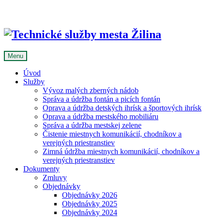
Skip
to
content
Menu
Úvod
Služby
Vývoz malých zberných nádob
Správa a údržba fontán a picích fontán
Oprava a údržba detských ihrísk a športových ihrísk
Oprava a údržba mestského mobiliáru
Správa a údržba mestskej zelene
Čistenie miestnych komunikácií, chodníkov a
verejných priestranstiev
Zimná údržba miestnych komunikácií, chodníkov a
verejných priestranstiev
Dokumenty
Zmluvy
Objednávky
Objednávky 2026
Objednávky 2025
Objednávky 2024