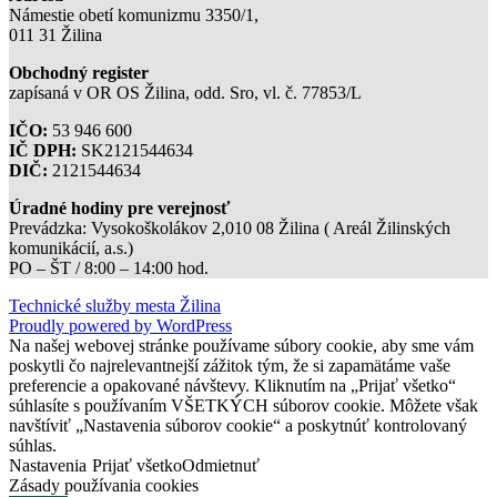
Námestie obetí komunizmu 3350/1,
011 31 Žilina
Obchodný register
zapísaná v OR OS Žilina, odd. Sro, vl. č. 77853/L
IČO:
53 946 600
IČ DPH:
SK2121544634
DIČ:
2121544634
Úradné hodiny pre verejnosť
Prevádzka: Vysokoškolákov 2,010 08 Žilina ( Areál Žilinských
komunikácií, a.s.)
PO – ŠT / 8:00 – 14:00 hod.
Technické služby mesta Žilina
Proudly powered by WordPress
Na našej webovej stránke používame súbory cookie, aby sme vám
poskytli čo najrelevantnejší zážitok tým, že si zapamätáme vaše
preferencie a opakované návštevy. Kliknutím na „Prijať všetko“
súhlasíte s používaním VŠETKÝCH súborov cookie. Môžete však
navštíviť „Nastavenia súborov cookie“ a poskytnúť kontrolovaný
súhlas.
Nastavenia
Prijať všetko
Odmietnuť
Zásady používania cookies