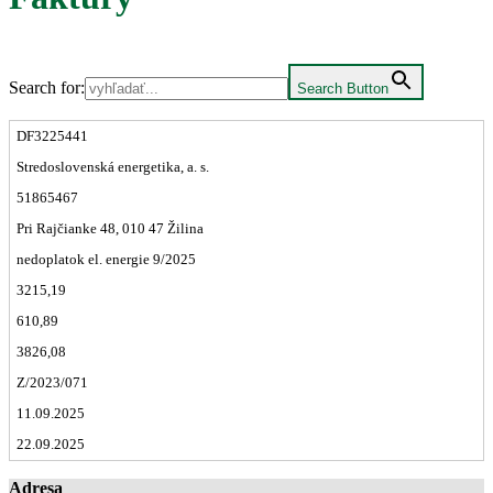
Search for:
Search Button
DF3225441
Stredoslovenská energetika, a. s.
51865467
Pri Rajčianke 48, 010 47 Žilina
nedoplatok el. energie 9/2025
3215,19
610,89
3826,08
Z/2023/071
11.09.2025
22.09.2025
Adresa