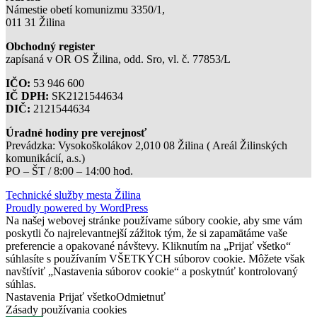
Námestie obetí komunizmu 3350/1,
011 31 Žilina
Obchodný register
zapísaná v OR OS Žilina, odd. Sro, vl. č. 77853/L
IČO:
53 946 600
IČ DPH:
SK2121544634
DIČ:
2121544634
Úradné hodiny pre verejnosť
Prevádzka: Vysokoškolákov 2,010 08 Žilina ( Areál Žilinských
komunikácií, a.s.)
PO – ŠT / 8:00 – 14:00 hod.
Technické služby mesta Žilina
Proudly powered by WordPress
Na našej webovej stránke používame súbory cookie, aby sme vám
poskytli čo najrelevantnejší zážitok tým, že si zapamätáme vaše
preferencie a opakované návštevy. Kliknutím na „Prijať všetko“
súhlasíte s používaním VŠETKÝCH súborov cookie. Môžete však
navštíviť „Nastavenia súborov cookie“ a poskytnúť kontrolovaný
súhlas.
Nastavenia
Prijať všetko
Odmietnuť
Zásady používania cookies