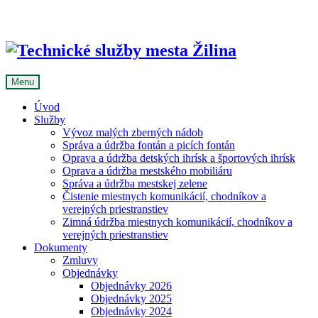
Skip
to
content
Menu
Úvod
Služby
Vývoz malých zberných nádob
Správa a údržba fontán a picích fontán
Oprava a údržba detských ihrísk a športových ihrísk
Oprava a údržba mestského mobiliáru
Správa a údržba mestskej zelene
Čistenie miestnych komunikácií, chodníkov a
verejných priestranstiev
Zimná údržba miestnych komunikácií, chodníkov a
verejných priestranstiev
Dokumenty
Zmluvy
Objednávky
Objednávky 2026
Objednávky 2025
Objednávky 2024