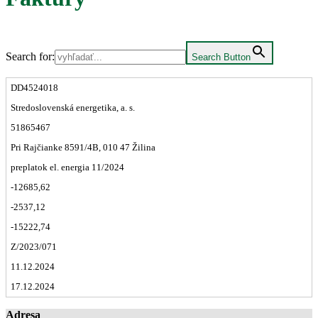
Search for:
Search Button
DD4524018
Stredoslovenská energetika, a. s.
51865467
Pri Rajčianke 8591/4B, 010 47 Žilina
preplatok el. energia 11/2024
-12685,62
-2537,12
-15222,74
Z/2023/071
11.12.2024
17.12.2024
Adresa