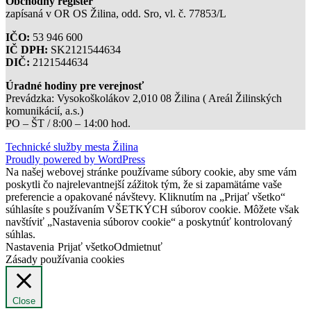
Obchodný register
zapísaná v OR OS Žilina, odd. Sro, vl. č. 77853/L
IČO:
53 946 600
IČ DPH:
SK2121544634
DIČ:
2121544634
Úradné hodiny pre verejnosť
Prevádzka: Vysokoškolákov 2,010 08 Žilina ( Areál Žilinských
komunikácií, a.s.)
PO – ŠT / 8:00 – 14:00 hod.
Technické služby mesta Žilina
Proudly powered by WordPress
Na našej webovej stránke používame súbory cookie, aby sme vám
poskytli čo najrelevantnejší zážitok tým, že si zapamätáme vaše
preferencie a opakované návštevy. Kliknutím na „Prijať všetko“
súhlasíte s používaním VŠETKÝCH súborov cookie. Môžete však
navštíviť „Nastavenia súborov cookie“ a poskytnúť kontrolovaný
súhlas.
Nastavenia
Prijať všetko
Odmietnuť
Zásady používania cookies
Close