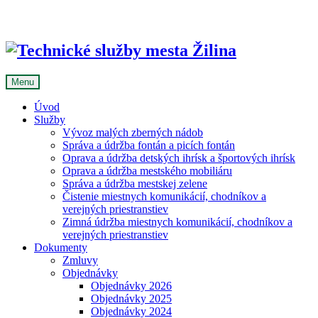
Skip
to
content
Menu
Úvod
Služby
Vývoz malých zberných nádob
Správa a údržba fontán a picích fontán
Oprava a údržba detských ihrísk a športových ihrísk
Oprava a údržba mestského mobiliáru
Správa a údržba mestskej zelene
Čistenie miestnych komunikácií, chodníkov a
verejných priestranstiev
Zimná údržba miestnych komunikácií, chodníkov a
verejných priestranstiev
Dokumenty
Zmluvy
Objednávky
Objednávky 2026
Objednávky 2025
Objednávky 2024