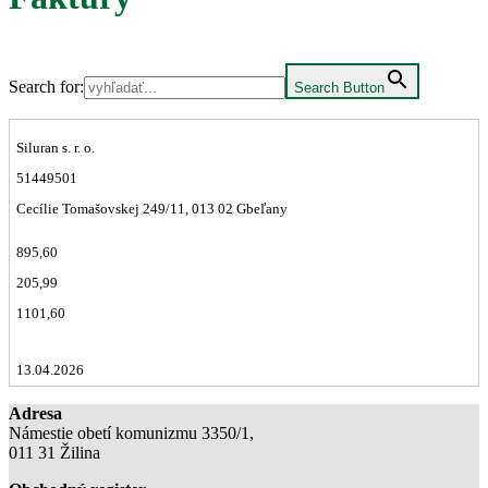
Search for:
Search Button
Siluran s. r. o.
51449501
Cecílie Tomašovskej 249/11, 013 02 Gbeľany
895,60
205,99
1101,60
13.04.2026
Adresa
Námestie obetí komunizmu 3350/1,
011 31 Žilina