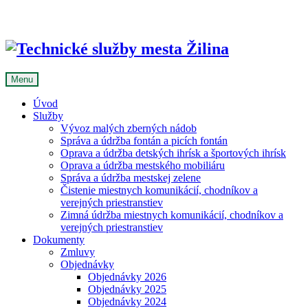
Skip
to
content
Menu
Úvod
Služby
Vývoz malých zberných nádob
Správa a údržba fontán a picích fontán
Oprava a údržba detských ihrísk a športových ihrísk
Oprava a údržba mestského mobiliáru
Správa a údržba mestskej zelene
Čistenie miestnych komunikácií, chodníkov a
verejných priestranstiev
Zimná údržba miestnych komunikácií, chodníkov a
verejných priestranstiev
Dokumenty
Zmluvy
Objednávky
Objednávky 2026
Objednávky 2025
Objednávky 2024