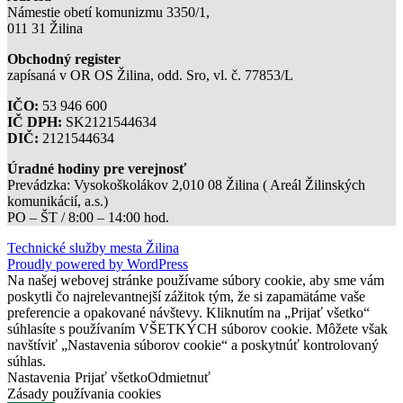
Námestie obetí komunizmu 3350/1,
011 31 Žilina
Obchodný register
zapísaná v OR OS Žilina, odd. Sro, vl. č. 77853/L
IČO:
53 946 600
IČ DPH:
SK2121544634
DIČ:
2121544634
Úradné hodiny pre verejnosť
Prevádzka: Vysokoškolákov 2,010 08 Žilina ( Areál Žilinských
komunikácií, a.s.)
PO – ŠT / 8:00 – 14:00 hod.
Technické služby mesta Žilina
Proudly powered by WordPress
Na našej webovej stránke používame súbory cookie, aby sme vám
poskytli čo najrelevantnejší zážitok tým, že si zapamätáme vaše
preferencie a opakované návštevy. Kliknutím na „Prijať všetko“
súhlasíte s používaním VŠETKÝCH súborov cookie. Môžete však
navštíviť „Nastavenia súborov cookie“ a poskytnúť kontrolovaný
súhlas.
Nastavenia
Prijať všetko
Odmietnuť
Zásady používania cookies