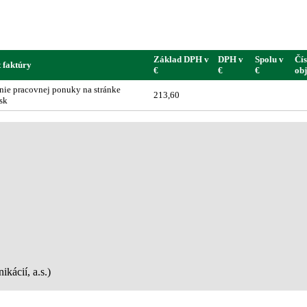
Základ DPH v
DPH v
Spolu v
Čís
 faktúry
€
€
€
ob
nie pracovnej ponuky na stránke
213,60
.sk
kácií, a.s.)