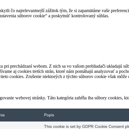
tli čo najrelevantnejší zážitok tým, že si zapamätáme vaše preferencie
avenia súborov cookie“ a poskytnúť kontrolovaný súhlas.
u pri prechádzaní webom. Z nich sa vo vašom prehliadači ukladajú súb
ívame aj cookies tretích strán, ktoré nám pomáhajú analyzovať a pocho
tieto cookies. Zrušenie niektorých z týchto súborov cookie však môže o
ovanie webovej stránky. Táto kategória zahŕňa iba súbory cookies, k
nia
Popis
This cookie is set by GDPR Cookie Consent plug