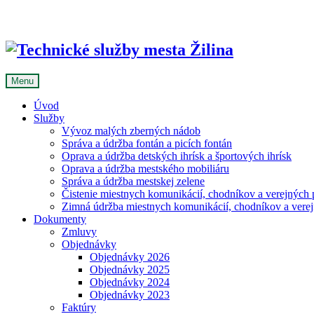
Skip
to
content
Menu
Úvod
Služby
Vývoz malých zberných nádob
Správa a údržba fontán a picích fontán
Oprava a údržba detských ihrísk a športových ihrísk
Oprava a údržba mestského mobiliáru
Správa a údržba mestskej zelene
Čistenie miestnych komunikácií, chodníkov a verejných p
Zimná údržba miestnych komunikácií, chodníkov a verejn
Dokumenty
Zmluvy
Objednávky
Objednávky 2026
Objednávky 2025
Objednávky 2024
Objednávky 2023
Faktúry