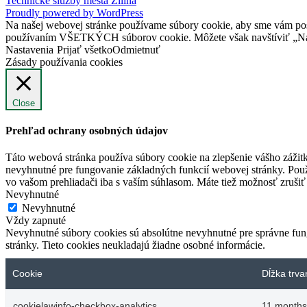
Technické služby mesta Žilina
Proudly powered by WordPress
Na našej webovej stránke používame súbory cookie, aby sme vám posky
používaním VŠETKÝCH súborov cookie. Môžete však navštíviť „Nast
Nastavenia
Prijať všetko
Odmietnuť
Zásady používania cookies
Close
Prehľad ochrany osobných údajov
Táto webová stránka používa súbory cookie na zlepšenie vášho zážitk
nevyhnutné pre fungovanie základných funkcií webovej stránky. Použ
vo vašom prehliadači iba s vaším súhlasom. Máte tiež možnosť zrušiť 
Nevyhnutné
Nevyhnutné
Vždy zapnuté
Nevyhnutné súbory cookies sú absolútne nevyhnutné pre správne fung
stránky. Tieto cookies neukladajú žiadne osobné informácie.
Cookie
Dĺžka trva
cookielawinfo-checkbox-analytics
11 months