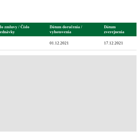
lo zmluvy / Číslo
Dátum doručenia /
Dátum
jednávky
vyhotovenia
zverejnenia
01.12.2021
17.12.2021