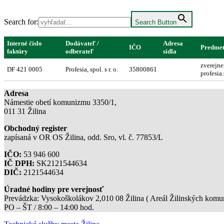
Search for:
Search Button
Interné číslo
Dodávateľ /
Adresa
IČO
Predmet
faktúry
odberateľ
sídla
zverejne
DF 421 0005
Profesia, spol. s r. o.
35800861
profesia
Adresa
Námestie obetí komunizmu 3350/1,
011 31 Žilina
Obchodný register
zapísaná v OR OS Žilina, odd. Sro, vl. č. 77853/L
IČO:
53 946 600
IČ DPH:
SK2121544634
DIČ:
2121544634
Úradné hodiny pre verejnosť
Prevádzka: Vysokoškolákov 2,010 08 Žilina ( Areál Žilinských komuni
PO – ŠT / 8:00 – 14:00 hod.