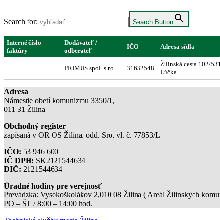
Search for:
Search Button
Interné číslo
Dodávateľ /
IČO
Adresa sídla
faktúry
odberateľ
Žilinská cesta 102/53
PRIMUS spol. s r.o.
31632548
Lúčka
Adresa
Námestie obetí komunizmu 3350/1,
011 31 Žilina
Obchodný register
zapísaná v OR OS Žilina, odd. Sro, vl. č. 77853/L
IČO:
53 946 600
IČ DPH:
SK2121544634
DIČ:
2121544634
Úradné hodiny pre verejnosť
Prevádzka: Vysokoškolákov 2,010 08 Žilina ( Areál Žilinských komuni
PO – ŠT / 8:00 – 14:00 hod.