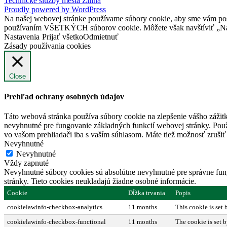
Technické služby mesta Žilina
Proudly powered by WordPress
Na našej webovej stránke používame súbory cookie, aby sme vám posky
používaním VŠETKÝCH súborov cookie. Môžete však navštíviť „Nast
Nastavenia
Prijať všetko
Odmietnuť
Zásady používania cookies
Close
Prehľad ochrany osobných údajov
Táto webová stránka používa súbory cookie na zlepšenie vášho zážitk
nevyhnutné pre fungovanie základných funkcií webovej stránky. Použ
vo vašom prehliadači iba s vaším súhlasom. Máte tiež možnosť zrušiť 
Nevyhnutné
Nevyhnutné
Vždy zapnuté
Nevyhnutné súbory cookies sú absolútne nevyhnutné pre správne fung
stránky. Tieto cookies neukladajú žiadne osobné informácie.
Cookie
Dĺžka trvania
Popis
cookielawinfo-checkbox-analytics
11 months
This cookie is set
cookielawinfo-checkbox-functional
11 months
The cookie is set 