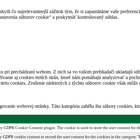
tli čo najrelevantnejší zážitok tým, že si zapamätáme vaše preferencie
avenia súborov cookie“ a poskytnúť kontrolovaný súhlas.
u pri prechádzaní webom. Z nich sa vo vašom prehliadači ukladajú súb
ívame aj cookies tretích strán, ktoré nám pomáhajú analyzovať a pocho
tieto cookies. Zrušenie niektorých z týchto súborov cookie však môže o
ovanie webovej stránky. Táto kategória zahŕňa iba súbory cookies, k
 by GDPR Cookie Consent plugin. The cookie is used to store the user consent for th
by GDPR cookie consent to record the user consent for the cookies in the category "