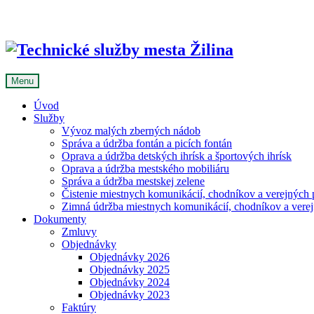
Skip
to
content
Menu
Úvod
Služby
Vývoz malých zberných nádob
Správa a údržba fontán a picích fontán
Oprava a údržba detských ihrísk a športových ihrísk
Oprava a údržba mestského mobiliáru
Správa a údržba mestskej zelene
Čistenie miestnych komunikácií, chodníkov a verejných p
Zimná údržba miestnych komunikácií, chodníkov a verejn
Dokumenty
Zmluvy
Objednávky
Objednávky 2026
Objednávky 2025
Objednávky 2024
Objednávky 2023
Faktúry