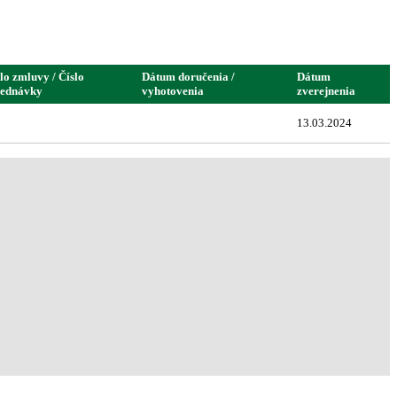
lo zmluvy / Číslo
Dátum doručenia /
Dátum
jednávky
vyhotovenia
zverejnenia
13.03.2024