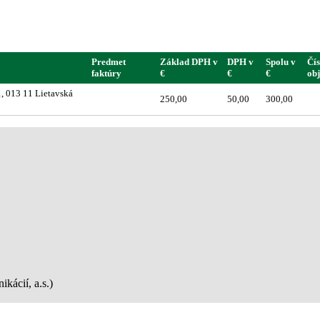
Predmet
Základ DPH v
DPH v
Spolu v
Čís
faktúry
€
€
€
ob
1, 013 11 Lietavská
250,00
50,00
300,00
kácií, a.s.)