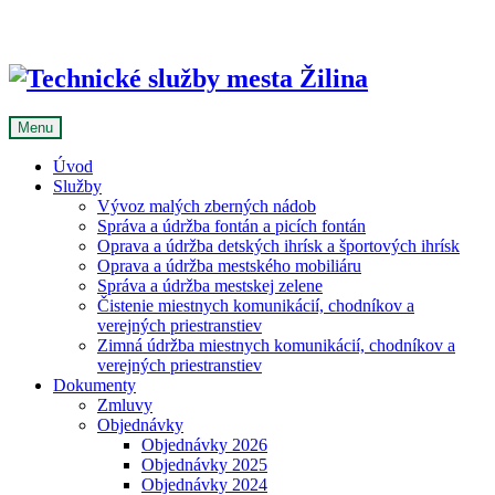
Skip
to
content
Menu
Úvod
Služby
Vývoz malých zberných nádob
Správa a údržba fontán a picích fontán
Oprava a údržba detských ihrísk a športových ihrísk
Oprava a údržba mestského mobiliáru
Správa a údržba mestskej zelene
Čistenie miestnych komunikácií, chodníkov a
verejných priestranstiev
Zimná údržba miestnych komunikácií, chodníkov a
verejných priestranstiev
Dokumenty
Zmluvy
Objednávky
Objednávky 2026
Objednávky 2025
Objednávky 2024