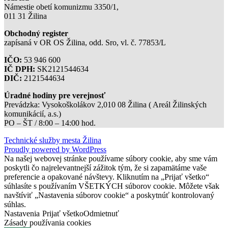
Námestie obetí komunizmu 3350/1,
011 31 Žilina
Obchodný register
zapísaná v OR OS Žilina, odd. Sro, vl. č. 77853/L
IČO:
53 946 600
IČ DPH:
SK2121544634
DIČ:
2121544634
Úradné hodiny pre verejnosť
Prevádzka: Vysokoškolákov 2,010 08 Žilina ( Areál Žilinských
komunikácií, a.s.)
PO – ŠT / 8:00 – 14:00 hod.
Technické služby mesta Žilina
Proudly powered by WordPress
Na našej webovej stránke používame súbory cookie, aby sme vám
poskytli čo najrelevantnejší zážitok tým, že si zapamätáme vaše
preferencie a opakované návštevy. Kliknutím na „Prijať všetko“
súhlasíte s používaním VŠETKÝCH súborov cookie. Môžete však
navštíviť „Nastavenia súborov cookie“ a poskytnúť kontrolovaný
súhlas.
Nastavenia
Prijať všetko
Odmietnuť
Zásady používania cookies