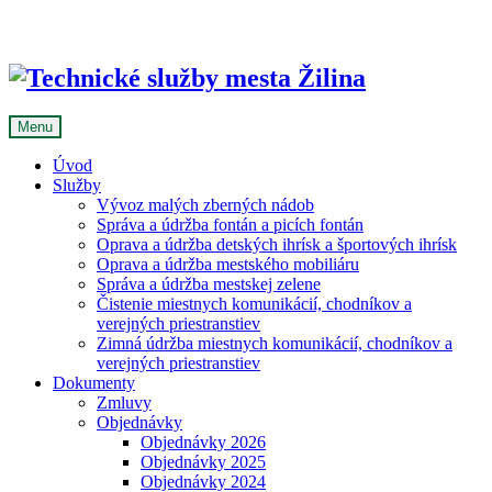
Skip
to
content
Menu
Úvod
Služby
Vývoz malých zberných nádob
Správa a údržba fontán a picích fontán
Oprava a údržba detských ihrísk a športových ihrísk
Oprava a údržba mestského mobiliáru
Správa a údržba mestskej zelene
Čistenie miestnych komunikácií, chodníkov a
verejných priestranstiev
Zimná údržba miestnych komunikácií, chodníkov a
verejných priestranstiev
Dokumenty
Zmluvy
Objednávky
Objednávky 2026
Objednávky 2025
Objednávky 2024