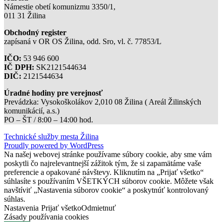
Námestie obetí komunizmu 3350/1,
011 31 Žilina
Obchodný register
zapísaná v OR OS Žilina, odd. Sro, vl. č. 77853/L
IČO:
53 946 600
IČ DPH:
SK2121544634
DIČ:
2121544634
Úradné hodiny pre verejnosť
Prevádzka: Vysokoškolákov 2,010 08 Žilina ( Areál Žilinských
komunikácií, a.s.)
PO – ŠT / 8:00 – 14:00 hod.
Technické služby mesta Žilina
Proudly powered by WordPress
Na našej webovej stránke používame súbory cookie, aby sme vám
poskytli čo najrelevantnejší zážitok tým, že si zapamätáme vaše
preferencie a opakované návštevy. Kliknutím na „Prijať všetko“
súhlasíte s používaním VŠETKÝCH súborov cookie. Môžete však
navštíviť „Nastavenia súborov cookie“ a poskytnúť kontrolovaný
súhlas.
Nastavenia
Prijať všetko
Odmietnuť
Zásady používania cookies