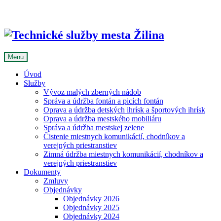
Skip
to
content
Menu
Úvod
Služby
Vývoz malých zberných nádob
Správa a údržba fontán a picích fontán
Oprava a údržba detských ihrísk a športových ihrísk
Oprava a údržba mestského mobiliáru
Správa a údržba mestskej zelene
Čistenie miestnych komunikácií, chodníkov a
verejných priestranstiev
Zimná údržba miestnych komunikácií, chodníkov a
verejných priestranstiev
Dokumenty
Zmluvy
Objednávky
Objednávky 2026
Objednávky 2025
Objednávky 2024