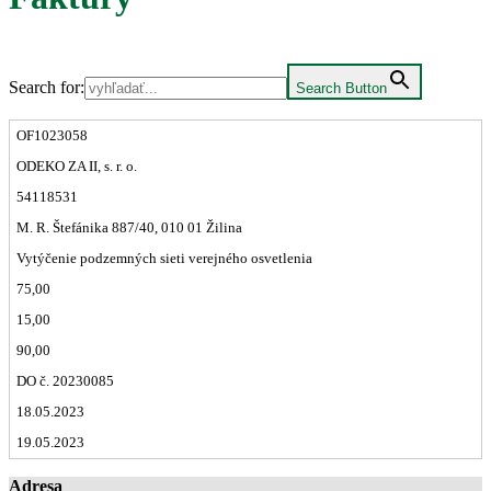
Search for:
Search Button
OF1023058
ODEKO ZA II, s. r. o.
54118531
M. R. Štefánika 887/40, 010 01 Žilina
Vytýčenie podzemných sieti verejného osvetlenia
75,00
15,00
90,00
DO č. 20230085
18.05.2023
19.05.2023
Adresa