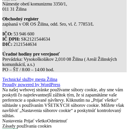
Námestie obetí komunizmu 3350/1,
011 31 Žilina
Obchodný register
zapísaná v OR OS Žilina, odd. Sro, vl. č. 77853/L
IČO:
53 946 600
IČ DPH:
SK2121544634
DIČ:
2121544634
Úradné hodiny pre verejnosť
Prevádzka: Vysokoškolákov 2,010 08 Žilina ( Areál Žilinských
komunikácií, a.s.)
PO – ŠT / 8:00 – 14:00 hod.
Technické služby mesta Žilina
Proudly powered by WordPress
Na našej webovej stránke používame súbory cookie, aby sme vám
poskytli čo najrelevantnejší zážitok tým, že si zapamätáme vaše
preferencie a opakované návštevy. Kliknutím na „Prijať všetko“
súhlasíte s používaním VŠETKÝCH súborov cookie. Môžete však
navštíviť „Nastavenia súborov cookie“ a poskytnúť kontrolovaný
súhlas.
Nastavenia
Prijať všetko
Odmietnuť
Zásady používania cookies