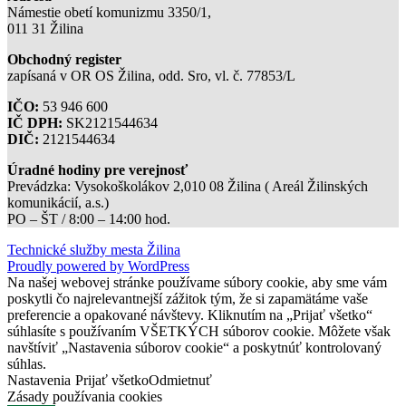
Námestie obetí komunizmu 3350/1,
011 31 Žilina
Obchodný register
zapísaná v OR OS Žilina, odd. Sro, vl. č. 77853/L
IČO:
53 946 600
IČ DPH:
SK2121544634
DIČ:
2121544634
Úradné hodiny pre verejnosť
Prevádzka: Vysokoškolákov 2,010 08 Žilina ( Areál Žilinských
komunikácií, a.s.)
PO – ŠT / 8:00 – 14:00 hod.
Technické služby mesta Žilina
Proudly powered by WordPress
Na našej webovej stránke používame súbory cookie, aby sme vám
poskytli čo najrelevantnejší zážitok tým, že si zapamätáme vaše
preferencie a opakované návštevy. Kliknutím na „Prijať všetko“
súhlasíte s používaním VŠETKÝCH súborov cookie. Môžete však
navštíviť „Nastavenia súborov cookie“ a poskytnúť kontrolovaný
súhlas.
Nastavenia
Prijať všetko
Odmietnuť
Zásady používania cookies