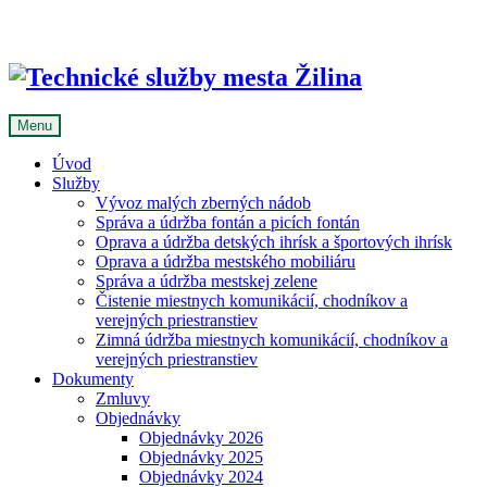
Skip
to
content
Menu
Úvod
Služby
Vývoz malých zberných nádob
Správa a údržba fontán a picích fontán
Oprava a údržba detských ihrísk a športových ihrísk
Oprava a údržba mestského mobiliáru
Správa a údržba mestskej zelene
Čistenie miestnych komunikácií, chodníkov a
verejných priestranstiev
Zimná údržba miestnych komunikácií, chodníkov a
verejných priestranstiev
Dokumenty
Zmluvy
Objednávky
Objednávky 2026
Objednávky 2025
Objednávky 2024