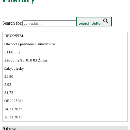
Search for:
Search Button
DF3225574
Obchod s palivami a štrkom s.r.o.
51148552
Zádubnie 95, 010 03 Žilina
štrky, piesky
25,80
5,93
31,73
OB2025011
24.11.2025
26.11.2025
Adresa