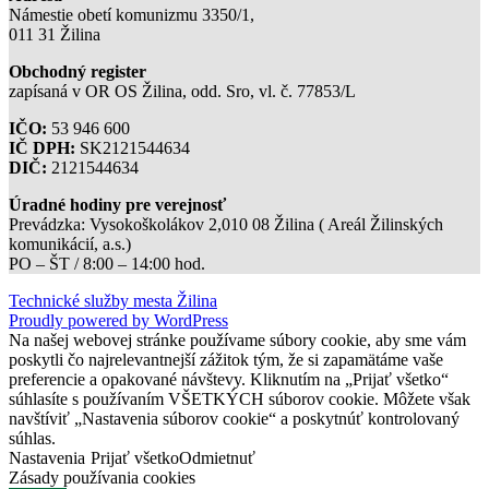
Námestie obetí komunizmu 3350/1,
011 31 Žilina
Obchodný register
zapísaná v OR OS Žilina, odd. Sro, vl. č. 77853/L
IČO:
53 946 600
IČ DPH:
SK2121544634
DIČ:
2121544634
Úradné hodiny pre verejnosť
Prevádzka: Vysokoškolákov 2,010 08 Žilina ( Areál Žilinských
komunikácií, a.s.)
PO – ŠT / 8:00 – 14:00 hod.
Technické služby mesta Žilina
Proudly powered by WordPress
Na našej webovej stránke používame súbory cookie, aby sme vám
poskytli čo najrelevantnejší zážitok tým, že si zapamätáme vaše
preferencie a opakované návštevy. Kliknutím na „Prijať všetko“
súhlasíte s používaním VŠETKÝCH súborov cookie. Môžete však
navštíviť „Nastavenia súborov cookie“ a poskytnúť kontrolovaný
súhlas.
Nastavenia
Prijať všetko
Odmietnuť
Zásady používania cookies