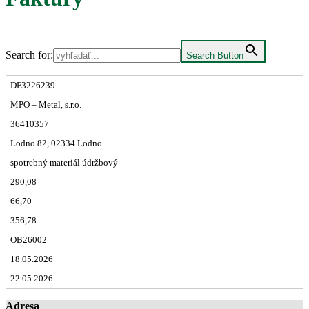
Search for:
Search Button
DF3226239
MPO – Metal, s.r.o.
36410357
Lodno 82, 02334 Lodno
spotrebný materiál údržbový
290,08
66,70
356,78
OB26002
18.05.2026
22.05.2026
Adresa