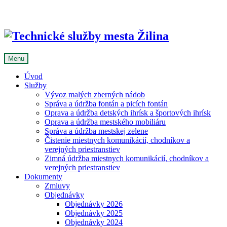
Skip
to
content
Menu
Úvod
Služby
Vývoz malých zberných nádob
Správa a údržba fontán a picích fontán
Oprava a údržba detských ihrísk a športových ihrísk
Oprava a údržba mestského mobiliáru
Správa a údržba mestskej zelene
Čistenie miestnych komunikácií, chodníkov a
verejných priestranstiev
Zimná údržba miestnych komunikácií, chodníkov a
verejných priestranstiev
Dokumenty
Zmluvy
Objednávky
Objednávky 2026
Objednávky 2025
Objednávky 2024