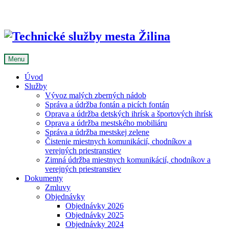
Skip
to
content
Menu
Úvod
Služby
Vývoz malých zberných nádob
Správa a údržba fontán a picích fontán
Oprava a údržba detských ihrísk a športových ihrísk
Oprava a údržba mestského mobiliáru
Správa a údržba mestskej zelene
Čistenie miestnych komunikácií, chodníkov a
verejných priestranstiev
Zimná údržba miestnych komunikácií, chodníkov a
verejných priestranstiev
Dokumenty
Zmluvy
Objednávky
Objednávky 2026
Objednávky 2025
Objednávky 2024