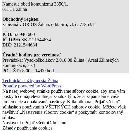
Námestie obetí komunizmu 3350/1,
011 31 Žilina
Obchodný register
zapísaná v OR OS Žilina, odd. Sro, vl. č. 77853/L
IČO:
53 946 600
IČ DPH:
SK2121544634
DIČ:
2121544634
Úradné hodiny pre verejnosť
Prevádzka: Vysokoškolákov 2,010 08 Žilina ( Areál Žilinských
komunikácií, a.s.)
PO – ŠT / 8:00 – 14:00 hod.
Technické služby mesta Žilina
Proudly powered by WordPress
Na našej webovej stránke používame súbory cookie, aby sme vám
poskytli čo najrelevantnejší zážitok tým, že si zapamätáme vaše
preferencie a opakované návštevy. Kliknutím na „Prijať všetko“
súhlasíte s používaním VŠETKÝCH súborov cookie. Môžete však
navštíviť „Nastavenia súborov cookie“ a poskytnúť kontrolovaný
súhlas.
Nastavenia
Prijať všetko
Odmietnuť
Zásady používania cookies