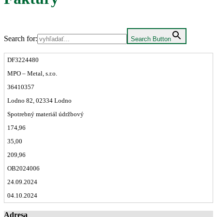
Search for:
Search Button
DF3224480
MPO – Metal, s.r.o.
36410357
Lodno 82, 02334 Lodno
Spotrebný materiál údržbový
174,96
35,00
209,96
OB2024006
24.09.2024
04.10.2024
Adresa