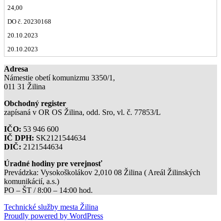
24,00
DO č. 20230168
20.10.2023
20.10.2023
Adresa
Námestie obetí komunizmu 3350/1,
011 31 Žilina
Obchodný register
zapísaná v OR OS Žilina, odd. Sro, vl. č. 77853/L
IČO:
53 946 600
IČ DPH:
SK2121544634
DIČ:
2121544634
Úradné hodiny pre verejnosť
Prevádzka: Vysokoškolákov 2,010 08 Žilina ( Areál Žilinských
komunikácií, a.s.)
PO – ŠT / 8:00 – 14:00 hod.
Technické služby mesta Žilina
Proudly powered by WordPress