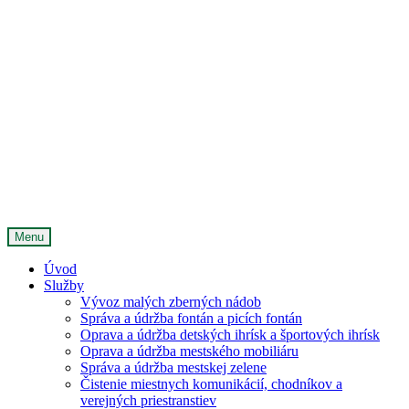
Menu
Úvod
Služby
Vývoz malých zberných nádob
Správa a údržba fontán a picích fontán
Oprava a údržba detských ihrísk a športových ihrísk
Oprava a údržba mestského mobiliáru
Správa a údržba mestskej zelene
Čistenie miestnych komunikácií, chodníkov a
verejných priestranstiev