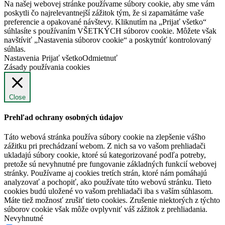
Na našej webovej stránke používame súbory cookie, aby sme vám
poskytli čo najrelevantnejší zážitok tým, že si zapamätáme vaše
preferencie a opakované návštevy. Kliknutím na „Prijať všetko“
súhlasíte s používaním VŠETKÝCH súborov cookie. Môžete však
navštíviť „Nastavenia súborov cookie“ a poskytnúť kontrolovaný
súhlas.
Nastavenia
Prijať všetko
Odmietnuť
Zásady používania cookies
Close
Prehľad ochrany osobných údajov
Táto webová stránka používa súbory cookie na zlepšenie vášho
zážitku pri prechádzaní webom. Z nich sa vo vašom prehliadači
ukladajú súbory cookie, ktoré sú kategorizované podľa potreby,
pretože sú nevyhnutné pre fungovanie základných funkcií webovej
stránky. Používame aj cookies tretích strán, ktoré nám pomáhajú
analyzovať a pochopiť, ako používate túto webovú stránku. Tieto
cookies budú uložené vo vašom prehliadači iba s vaším súhlasom.
Máte tiež možnosť zrušiť tieto cookies. Zrušenie niektorých z týchto
súborov cookie však môže ovplyvniť váš zážitok z prehliadania.
Nevyhnutné