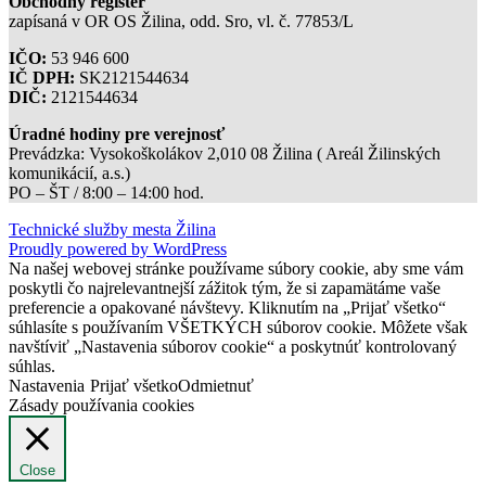
Obchodný register
zapísaná v OR OS Žilina, odd. Sro, vl. č. 77853/L
IČO:
53 946 600
IČ DPH:
SK2121544634
DIČ:
2121544634
Úradné hodiny pre verejnosť
Prevádzka: Vysokoškolákov 2,010 08 Žilina ( Areál Žilinských
komunikácií, a.s.)
PO – ŠT / 8:00 – 14:00 hod.
Technické služby mesta Žilina
Proudly powered by WordPress
Na našej webovej stránke používame súbory cookie, aby sme vám
poskytli čo najrelevantnejší zážitok tým, že si zapamätáme vaše
preferencie a opakované návštevy. Kliknutím na „Prijať všetko“
súhlasíte s používaním VŠETKÝCH súborov cookie. Môžete však
navštíviť „Nastavenia súborov cookie“ a poskytnúť kontrolovaný
súhlas.
Nastavenia
Prijať všetko
Odmietnuť
Zásady používania cookies
Close