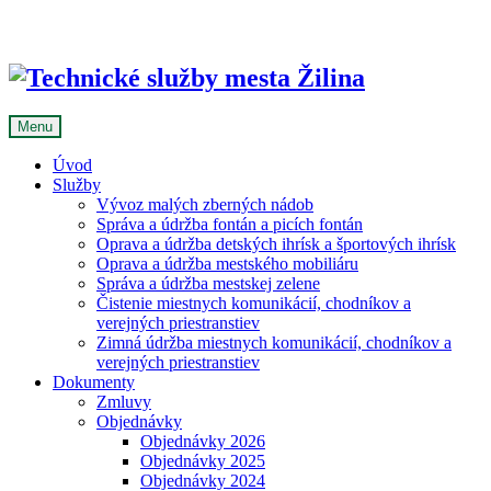
Skip
to
content
Menu
Úvod
Služby
Vývoz malých zberných nádob
Správa a údržba fontán a picích fontán
Oprava a údržba detských ihrísk a športových ihrísk
Oprava a údržba mestského mobiliáru
Správa a údržba mestskej zelene
Čistenie miestnych komunikácií, chodníkov a
verejných priestranstiev
Zimná údržba miestnych komunikácií, chodníkov a
verejných priestranstiev
Dokumenty
Zmluvy
Objednávky
Objednávky 2026
Objednávky 2025
Objednávky 2024