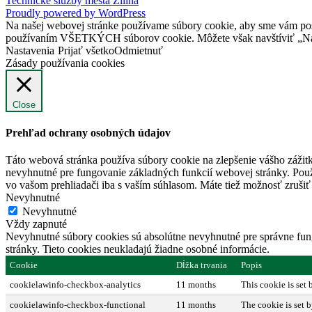
Technické služby mesta Žilina
Proudly powered by WordPress
Na našej webovej stránke používame súbory cookie, aby sme vám posky
používaním VŠETKÝCH súborov cookie. Môžete však navštíviť „Nast
Nastavenia
Prijať všetko
Odmietnuť
Zásady používania cookies
Close
Prehľad ochrany osobných údajov
Táto webová stránka používa súbory cookie na zlepšenie vášho zážitk
nevyhnutné pre fungovanie základných funkcií webovej stránky. Použ
vo vašom prehliadači iba s vaším súhlasom. Máte tiež možnosť zrušiť 
Nevyhnutné
Nevyhnutné
Vždy zapnuté
Nevyhnutné súbory cookies sú absolútne nevyhnutné pre správne fung
stránky. Tieto cookies neukladajú žiadne osobné informácie.
Cookie
Dĺžka trvania
Popis
cookielawinfo-checkbox-analytics
11 months
This cookie is set
cookielawinfo-checkbox-functional
11 months
The cookie is set 