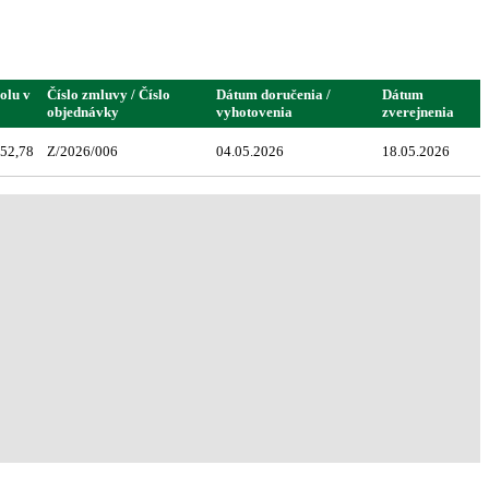
olu v
Číslo zmluvy / Číslo
Dátum doručenia /
Dátum
objednávky
vyhotovenia
zverejnenia
52,78
Z/2026/006
04.05.2026
18.05.2026