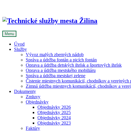
Skip
to
content
Menu
Úvod
Služby
Vývoz malých zberných nádob
Správa a údržba fontán a picích fontán
Oprava a údržba detských ihrísk a športových ihrísk
Oprava a údržba mestského mobiliáru
Správa a údržba mestskej zelene
Čistenie miestnych komunikácií, chodníkov a verejných p
Zimná údržba miestnych komunikácií, chodníkov a verejn
Dokumenty
Zmluvy
Objednávky
Objednávky 2026
Objednávky 2025
Objednávky 2024
Objednávky 2023
Faktúry