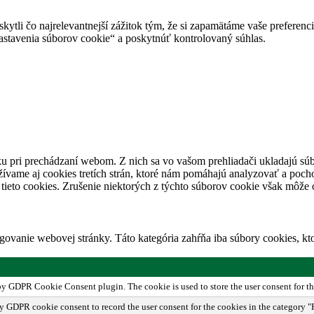
tli čo najrelevantnejší zážitok tým, že si zapamätáme vaše preferencie
avenia súborov cookie“ a poskytnúť kontrolovaný súhlas.
u pri prechádzaní webom. Z nich sa vo vašom prehliadači ukladajú súb
ívame aj cookies tretích strán, ktoré nám pomáhajú analyzovať a pocho
tieto cookies. Zrušenie niektorých z týchto súborov cookie však môže o
ovanie webovej stránky. Táto kategória zahŕňa iba súbory cookies, k
 by GDPR Cookie Consent plugin. The cookie is used to store the user consent for th
by GDPR cookie consent to record the user consent for the cookies in the category "