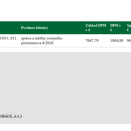
Základ DPH
DPH v
Sp
Predmet faktúry
v €
€
€
350/1, 011
správa a údržba verejného
7847,79
1804,99
96
priestranstva 4/2026
kácií, a.s.)