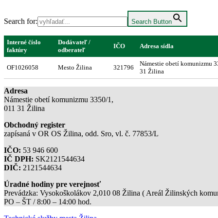
Search for:
Search Button
Interné číslo
Dodávateľ /
IČO
Adresa sídla
faktúry
odberateľ
Námestie obetí komunizmu 3
OF1026058
Mesto Žilina
321796
31 Žilina
Adresa
Námestie obetí komunizmu 3350/1,
011 31 Žilina
Obchodný register
zapísaná v OR OS Žilina, odd. Sro, vl. č. 77853/L
IČO:
53 946 600
IČ DPH:
SK2121544634
DIČ:
2121544634
Úradné hodiny pre verejnosť
Prevádzka: Vysokoškolákov 2,010 08 Žilina ( Areál Žilinských komuni
PO – ŠT / 8:00 – 14:00 hod.