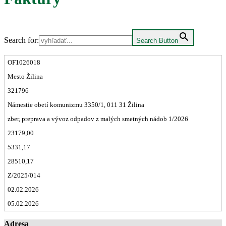
Search for:
Search Button
OF1026018
Mesto Žilina
321796
Námestie obetí komunizmu 3350/1, 011 31 Žilina
zber, preprava a vývoz odpadov z malých smetných nádob 1/2026
23179,00
5331,17
28510,17
Z/2025/014
02.02.2026
05.02.2026
Adresa