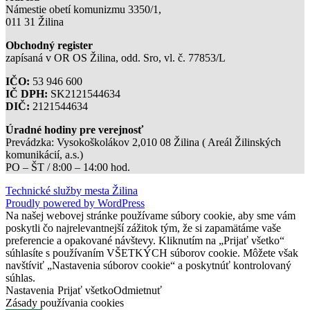
Námestie obetí komunizmu 3350/1,
011 31 Žilina
Obchodný register
zapísaná v OR OS Žilina, odd. Sro, vl. č. 77853/L
IČO:
53 946 600
IČ DPH:
SK2121544634
DIČ:
2121544634
Úradné hodiny pre verejnosť
Prevádzka: Vysokoškolákov 2,010 08 Žilina ( Areál Žilinských
komunikácií, a.s.)
PO – ŠT / 8:00 – 14:00 hod.
Technické služby mesta Žilina
Proudly powered by WordPress
Na našej webovej stránke používame súbory cookie, aby sme vám
poskytli čo najrelevantnejší zážitok tým, že si zapamätáme vaše
preferencie a opakované návštevy. Kliknutím na „Prijať všetko“
súhlasíte s používaním VŠETKÝCH súborov cookie. Môžete však
navštíviť „Nastavenia súborov cookie“ a poskytnúť kontrolovaný
súhlas.
Nastavenia
Prijať všetko
Odmietnuť
Zásady používania cookies