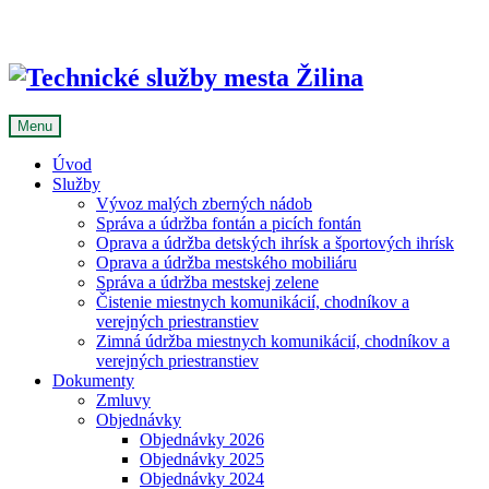
Skip
to
content
Menu
Úvod
Služby
Vývoz malých zberných nádob
Správa a údržba fontán a picích fontán
Oprava a údržba detských ihrísk a športových ihrísk
Oprava a údržba mestského mobiliáru
Správa a údržba mestskej zelene
Čistenie miestnych komunikácií, chodníkov a
verejných priestranstiev
Zimná údržba miestnych komunikácií, chodníkov a
verejných priestranstiev
Dokumenty
Zmluvy
Objednávky
Objednávky 2026
Objednávky 2025
Objednávky 2024