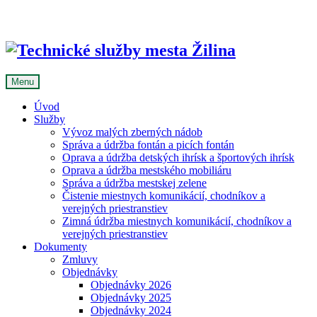
Skip
to
content
Menu
Úvod
Služby
Vývoz malých zberných nádob
Správa a údržba fontán a picích fontán
Oprava a údržba detských ihrísk a športových ihrísk
Oprava a údržba mestského mobiliáru
Správa a údržba mestskej zelene
Čistenie miestnych komunikácií, chodníkov a
verejných priestranstiev
Zimná údržba miestnych komunikácií, chodníkov a
verejných priestranstiev
Dokumenty
Zmluvy
Objednávky
Objednávky 2026
Objednávky 2025
Objednávky 2024