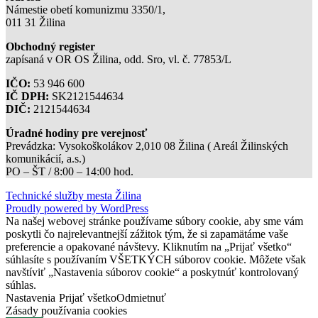
Námestie obetí komunizmu 3350/1,
011 31 Žilina
Obchodný register
zapísaná v OR OS Žilina, odd. Sro, vl. č. 77853/L
IČO:
53 946 600
IČ DPH:
SK2121544634
DIČ:
2121544634
Úradné hodiny pre verejnosť
Prevádzka: Vysokoškolákov 2,010 08 Žilina ( Areál Žilinských
komunikácií, a.s.)
PO – ŠT / 8:00 – 14:00 hod.
Technické služby mesta Žilina
Proudly powered by WordPress
Na našej webovej stránke používame súbory cookie, aby sme vám
poskytli čo najrelevantnejší zážitok tým, že si zapamätáme vaše
preferencie a opakované návštevy. Kliknutím na „Prijať všetko“
súhlasíte s používaním VŠETKÝCH súborov cookie. Môžete však
navštíviť „Nastavenia súborov cookie“ a poskytnúť kontrolovaný
súhlas.
Nastavenia
Prijať všetko
Odmietnuť
Zásady používania cookies