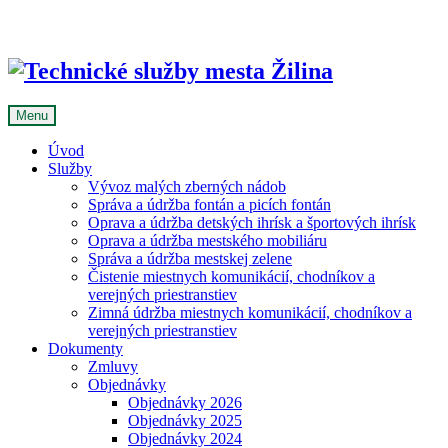
Skip
to
content
Menu
Úvod
Služby
Vývoz malých zberných nádob
Správa a údržba fontán a picích fontán
Oprava a údržba detských ihrísk a športových ihrísk
Oprava a údržba mestského mobiliáru
Správa a údržba mestskej zelene
Čistenie miestnych komunikácií, chodníkov a
verejných priestranstiev
Zimná údržba miestnych komunikácií, chodníkov a
verejných priestranstiev
Dokumenty
Zmluvy
Objednávky
Objednávky 2026
Objednávky 2025
Objednávky 2024