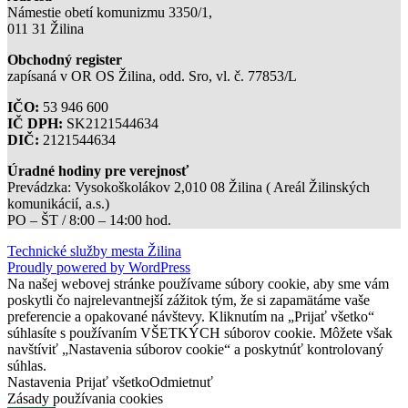
Námestie obetí komunizmu 3350/1,
011 31 Žilina
Obchodný register
zapísaná v OR OS Žilina, odd. Sro, vl. č. 77853/L
IČO:
53 946 600
IČ DPH:
SK2121544634
DIČ:
2121544634
Úradné hodiny pre verejnosť
Prevádzka: Vysokoškolákov 2,010 08 Žilina ( Areál Žilinských
komunikácií, a.s.)
PO – ŠT / 8:00 – 14:00 hod.
Technické služby mesta Žilina
Proudly powered by WordPress
Na našej webovej stránke používame súbory cookie, aby sme vám
poskytli čo najrelevantnejší zážitok tým, že si zapamätáme vaše
preferencie a opakované návštevy. Kliknutím na „Prijať všetko“
súhlasíte s používaním VŠETKÝCH súborov cookie. Môžete však
navštíviť „Nastavenia súborov cookie“ a poskytnúť kontrolovaný
súhlas.
Nastavenia
Prijať všetko
Odmietnuť
Zásady používania cookies