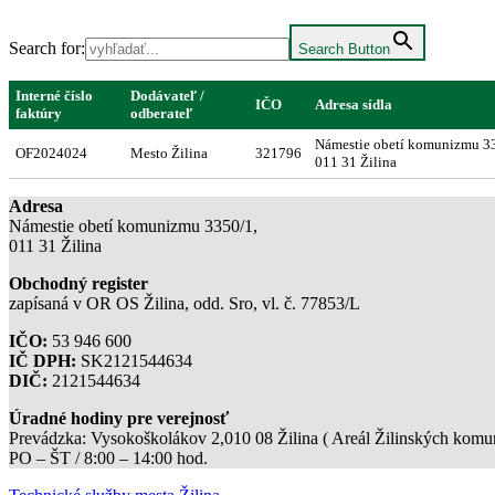
Search for:
Search Button
Interné číslo
Dodávateľ /
IČO
Adresa sídla
faktúry
odberateľ
Námestie obetí komunizmu 3
OF2024024
Mesto Žilina
321796
011 31 Žilina
Adresa
Námestie obetí komunizmu 3350/1,
011 31 Žilina
Obchodný register
zapísaná v OR OS Žilina, odd. Sro, vl. č. 77853/L
IČO:
53 946 600
IČ DPH:
SK2121544634
DIČ:
2121544634
Úradné hodiny pre verejnosť
Prevádzka: Vysokoškolákov 2,010 08 Žilina ( Areál Žilinských komuni
PO – ŠT / 8:00 – 14:00 hod.