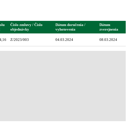
olu
Číslo zmluvy / Číslo
Dátum doručenia /
Dátum
€
objednávky
vyhotovenia
zverejnenia
4,16
Z/2023/003
04.03.2024
08.03.2024