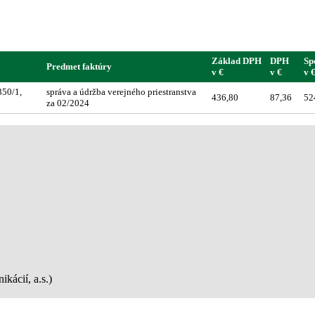
Základ DPH
DPH
Sp
Predmet faktúry
v €
v €
v 
350/1,
správa a údržba verejného priestranstva
436,80
87,36
52
za 02/2024
kácií, a.s.)