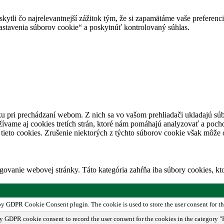
tli čo najrelevantnejší zážitok tým, že si zapamätáme vaše preferencie
avenia súborov cookie“ a poskytnúť kontrolovaný súhlas.
u pri prechádzaní webom. Z nich sa vo vašom prehliadači ukladajú súb
ívame aj cookies tretích strán, ktoré nám pomáhajú analyzovať a pocho
tieto cookies. Zrušenie niektorých z týchto súborov cookie však môže o
ovanie webovej stránky. Táto kategória zahŕňa iba súbory cookies, k
 by GDPR Cookie Consent plugin. The cookie is used to store the user consent for th
by GDPR cookie consent to record the user consent for the cookies in the category "