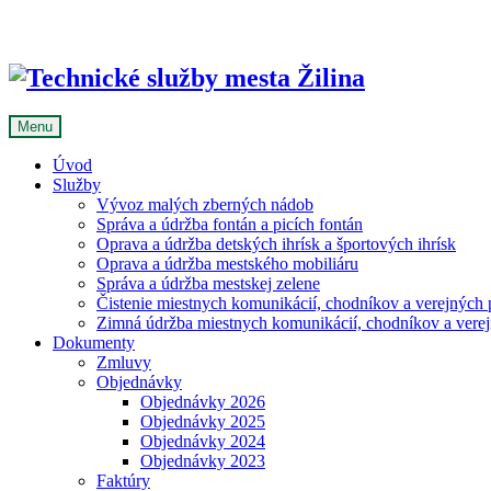
Skip
to
content
Menu
Úvod
Služby
Vývoz malých zberných nádob
Správa a údržba fontán a picích fontán
Oprava a údržba detských ihrísk a športových ihrísk
Oprava a údržba mestského mobiliáru
Správa a údržba mestskej zelene
Čistenie miestnych komunikácií, chodníkov a verejných p
Zimná údržba miestnych komunikácií, chodníkov a verejn
Dokumenty
Zmluvy
Objednávky
Objednávky 2026
Objednávky 2025
Objednávky 2024
Objednávky 2023
Faktúry