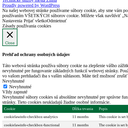
Technické služby mesta Žilina
Proudly powered by WordPress
Na našej webovej stránke používame súbory cookie, aby sme vám posky
používaním VŠETKÝCH súborov cookie. Môžete však navštíviť „Nast
Nastavenia
Prijať všetko
Odmietnuť
Zásady používania cookies
Close
Prehľad ochrany osobných údajov
Táto webová stránka používa súbory cookie na zlepšenie vášho zážitk
nevyhnutné pre fungovanie základných funkcií webovej stránky. Použ
vo vašom prehliadači iba s vaším súhlasom. Máte tiež možnosť zrušiť 
Nevyhnutné
Nevyhnutné
Vždy zapnuté
Nevyhnutné súbory cookies sú absolútne nevyhnutné pre správne fung
stránky. Tieto cookies neukladajú žiadne osobné informácie.
Cookie
Dĺžka trvania
Popis
cookielawinfo-checkbox-analytics
11 months
This cookie is set
cookielawinfo-checkbox-functional
11 months
The cookie is set 