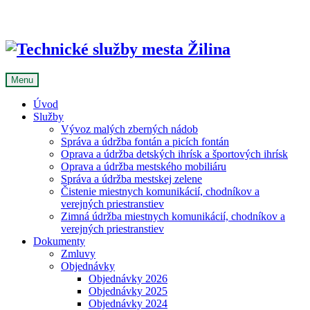
Skip
to
content
Menu
Úvod
Služby
Vývoz malých zberných nádob
Správa a údržba fontán a picích fontán
Oprava a údržba detských ihrísk a športových ihrísk
Oprava a údržba mestského mobiliáru
Správa a údržba mestskej zelene
Čistenie miestnych komunikácií, chodníkov a
verejných priestranstiev
Zimná údržba miestnych komunikácií, chodníkov a
verejných priestranstiev
Dokumenty
Zmluvy
Objednávky
Objednávky 2026
Objednávky 2025
Objednávky 2024