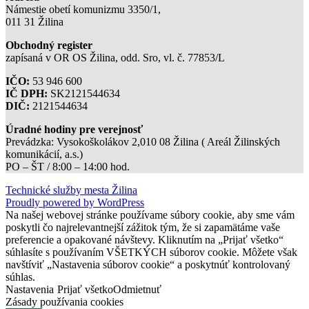
Námestie obetí komunizmu 3350/1,
011 31 Žilina
Obchodný register
zapísaná v OR OS Žilina, odd. Sro, vl. č. 77853/L
IČO:
53 946 600
IČ DPH:
SK2121544634
DIČ:
2121544634
Úradné hodiny pre verejnosť
Prevádzka: Vysokoškolákov 2,010 08 Žilina ( Areál Žilinských
komunikácií, a.s.)
PO – ŠT / 8:00 – 14:00 hod.
Technické služby mesta Žilina
Proudly powered by WordPress
Na našej webovej stránke používame súbory cookie, aby sme vám
poskytli čo najrelevantnejší zážitok tým, že si zapamätáme vaše
preferencie a opakované návštevy. Kliknutím na „Prijať všetko“
súhlasíte s používaním VŠETKÝCH súborov cookie. Môžete však
navštíviť „Nastavenia súborov cookie“ a poskytnúť kontrolovaný
súhlas.
Nastavenia
Prijať všetko
Odmietnuť
Zásady používania cookies