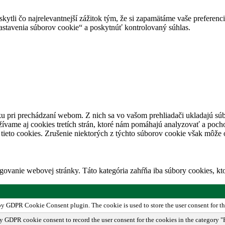
tli čo najrelevantnejší zážitok tým, že si zapamätáme vaše preferencie
avenia súborov cookie“ a poskytnúť kontrolovaný súhlas.
u pri prechádzaní webom. Z nich sa vo vašom prehliadači ukladajú súb
ívame aj cookies tretích strán, ktoré nám pomáhajú analyzovať a pocho
tieto cookies. Zrušenie niektorých z týchto súborov cookie však môže o
ovanie webovej stránky. Táto kategória zahŕňa iba súbory cookies, k
 by GDPR Cookie Consent plugin. The cookie is used to store the user consent for th
by GDPR cookie consent to record the user consent for the cookies in the category "