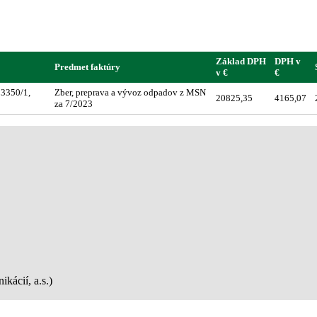
Základ DPH
DPH v
Predmet faktúry
v €
€
 3350/1,
Zber, preprava a vývoz odpadov z MSN
20825,35
4165,07
za 7/2023
kácií, a.s.)