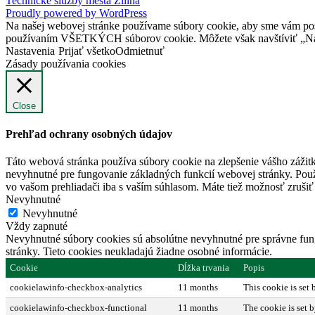
Technické služby mesta Žilina
Proudly powered by WordPress
Na našej webovej stránke používame súbory cookie, aby sme vám posky
používaním VŠETKÝCH súborov cookie. Môžete však navštíviť „Nast
Nastavenia
Prijať všetko
Odmietnuť
Zásady používania cookies
Close
Prehľad ochrany osobných údajov
Táto webová stránka používa súbory cookie na zlepšenie vášho zážitk
nevyhnutné pre fungovanie základných funkcií webovej stránky. Použ
vo vašom prehliadači iba s vaším súhlasom. Máte tiež možnosť zrušiť 
Nevyhnutné
Nevyhnutné
Vždy zapnuté
Nevyhnutné súbory cookies sú absolútne nevyhnutné pre správne fung
stránky. Tieto cookies neukladajú žiadne osobné informácie.
Cookie
Dĺžka trvania
Popis
cookielawinfo-checkbox-analytics
11 months
This cookie is set
cookielawinfo-checkbox-functional
11 months
The cookie is set 