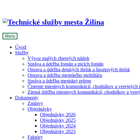
Skip
to
content
Menu
Úvod
Služby
Vývoz malých zberných nádob
Správa a údržba fontán a picích fontán
Oprava a údržba detských ihrísk a športových ihrísk
Oprava a údržba mestského mobiliáru
Správa a údržba mestskej zelene
Čistenie miestnych komunikácií, chodníkov a verejných p
Zimná údržba miestnych komunikácií, chodníkov a verejn
Dokumenty
Zmluvy
Objednávky
Objednávky 2026
Objednávky 2025
Objednávky 2024
Objednávky 2023
Faktúry