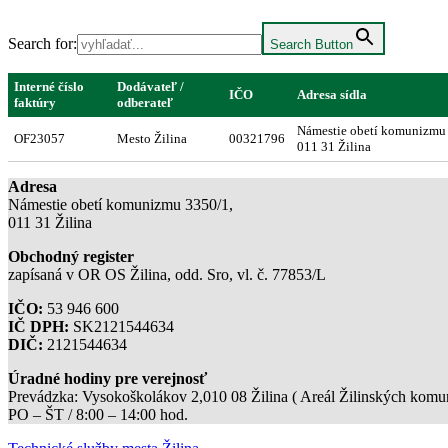
Search for:
Search Button
Interné číslo
Dodávateľ /
IČO
Adresa sídla
faktúry
odberateľ
Námestie obetí komunizmu
OF23057
Mesto Žilina
00321796
011 31 Žilina
Adresa
Námestie obetí komunizmu 3350/1,
011 31 Žilina
Obchodný register
zapísaná v OR OS Žilina, odd. Sro, vl. č. 77853/L
IČO:
53 946 600
IČ DPH:
SK2121544634
DIČ:
2121544634
Úradné hodiny pre verejnosť
Prevádzka: Vysokoškolákov 2,010 08 Žilina ( Areál Žilinských komuni
PO – ŠT / 8:00 – 14:00 hod.