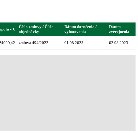
Číslo zmluvy / Číslo
Dátum doručenia /
Dátum
Spolu v €
objednávky
vyhotovenia
zverejnenia
24990,42
zmluva 494/2022
01.08.2023
02.08.2023