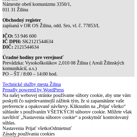
Námestie obetí komunizmu 3350/1,
011 31 Žilina
Obchodný register
zapísaná v OR OS Žilina, odd. Sro, vl. č. 77853/L
IČO:
53 946 600
IČ DPH:
SK2121544634
DIČ:
2121544634
Úradné hodiny pre verejnosť
Prevádzka: Vysokoškolákov 2,010 08 Žilina ( Areál Žilinských
komunikácií, a.s.)
PO – ŠT / 8:00 – 14:00 hod.
Technické služby mesta Žilina
Proudly powered by WordPress
Na našej webovej stránke používame súbory cookie, aby sme vám
poskytli čo najrelevantnejší zážitok tým, že si zapamätáme vaše
preferencie a opakované návštevy. Kliknutím na „Prijať všetko“
súhlasíte s používaním VŠETKÝCH súborov cookie. Môžete však
navštíviť „Nastavenia súborov cookie“ a poskytnúť kontrolovaný
súhlas.
Nastavenia
Prijať všetko
Odmietnuť
Zásady používania cookies