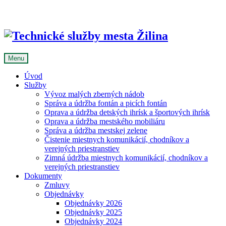
Skip
to
content
Menu
Úvod
Služby
Vývoz malých zberných nádob
Správa a údržba fontán a picích fontán
Oprava a údržba detských ihrísk a športových ihrísk
Oprava a údržba mestského mobiliáru
Správa a údržba mestskej zelene
Čistenie miestnych komunikácií, chodníkov a
verejných priestranstiev
Zimná údržba miestnych komunikácií, chodníkov a
verejných priestranstiev
Dokumenty
Zmluvy
Objednávky
Objednávky 2026
Objednávky 2025
Objednávky 2024