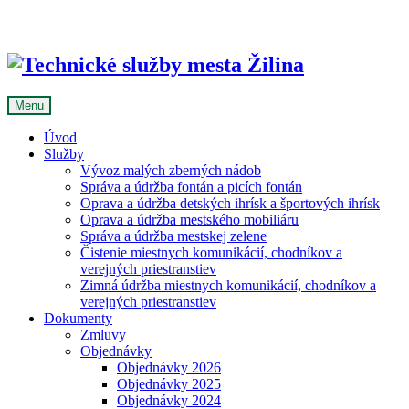
Skip
to
content
Menu
Úvod
Služby
Vývoz malých zberných nádob
Správa a údržba fontán a picích fontán
Oprava a údržba detských ihrísk a športových ihrísk
Oprava a údržba mestského mobiliáru
Správa a údržba mestskej zelene
Čistenie miestnych komunikácií, chodníkov a
verejných priestranstiev
Zimná údržba miestnych komunikácií, chodníkov a
verejných priestranstiev
Dokumenty
Zmluvy
Objednávky
Objednávky 2026
Objednávky 2025
Objednávky 2024