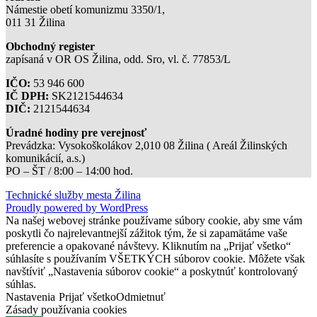
Námestie obetí komunizmu 3350/1,
011 31 Žilina
Obchodný register
zapísaná v OR OS Žilina, odd. Sro, vl. č. 77853/L
IČO:
53 946 600
IČ DPH:
SK2121544634
DIČ:
2121544634
Úradné hodiny pre verejnosť
Prevádzka: Vysokoškolákov 2,010 08 Žilina ( Areál Žilinských
komunikácií, a.s.)
PO – ŠT / 8:00 – 14:00 hod.
Technické služby mesta Žilina
Proudly powered by WordPress
Na našej webovej stránke používame súbory cookie, aby sme vám
poskytli čo najrelevantnejší zážitok tým, že si zapamätáme vaše
preferencie a opakované návštevy. Kliknutím na „Prijať všetko“
súhlasíte s používaním VŠETKÝCH súborov cookie. Môžete však
navštíviť „Nastavenia súborov cookie“ a poskytnúť kontrolovaný
súhlas.
Nastavenia
Prijať všetko
Odmietnuť
Zásady používania cookies