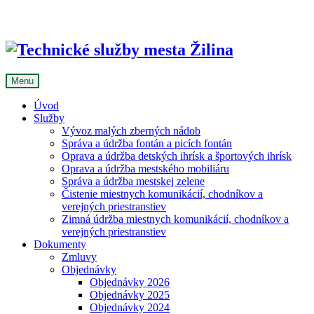
Skip
to
content
Menu
Úvod
Služby
Vývoz malých zberných nádob
Správa a údržba fontán a picích fontán
Oprava a údržba detských ihrísk a športových ihrísk
Oprava a údržba mestského mobiliáru
Správa a údržba mestskej zelene
Čistenie miestnych komunikácií, chodníkov a
verejných priestranstiev
Zimná údržba miestnych komunikácií, chodníkov a
verejných priestranstiev
Dokumenty
Zmluvy
Objednávky
Objednávky 2026
Objednávky 2025
Objednávky 2024