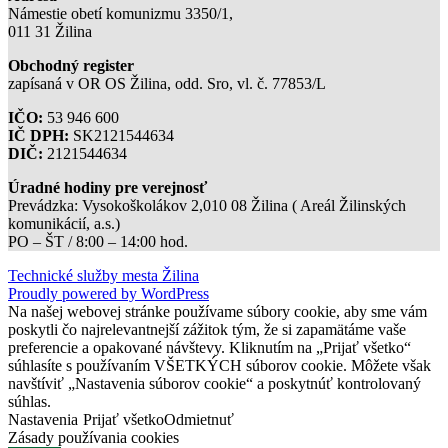
Námestie obetí komunizmu 3350/1,
011 31 Žilina
Obchodný register
zapísaná v OR OS Žilina, odd. Sro, vl. č. 77853/L
IČO:
53 946 600
IČ DPH:
SK2121544634
DIČ:
2121544634
Úradné hodiny pre verejnosť
Prevádzka: Vysokoškolákov 2,010 08 Žilina ( Areál Žilinských
komunikácií, a.s.)
PO – ŠT / 8:00 – 14:00 hod.
Technické služby mesta Žilina
Proudly powered by WordPress
Na našej webovej stránke používame súbory cookie, aby sme vám
poskytli čo najrelevantnejší zážitok tým, že si zapamätáme vaše
preferencie a opakované návštevy. Kliknutím na „Prijať všetko“
súhlasíte s používaním VŠETKÝCH súborov cookie. Môžete však
navštíviť „Nastavenia súborov cookie“ a poskytnúť kontrolovaný
súhlas.
Nastavenia
Prijať všetko
Odmietnuť
Zásady používania cookies