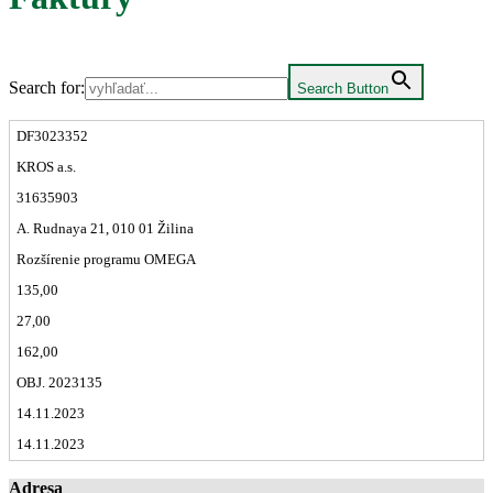
Search for:
Search Button
DF3023352
KROS a.s.
31635903
A. Rudnaya 21, 010 01 Žilina
Rozšírenie programu OMEGA
135,00
27,00
162,00
OBJ. 2023135
14.11.2023
14.11.2023
Adresa