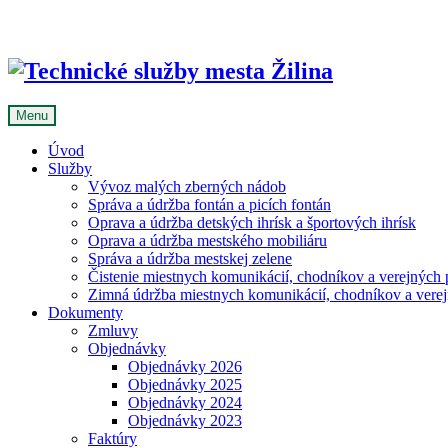
Skip
to
content
Menu
Úvod
Služby
Vývoz malých zberných nádob
Správa a údržba fontán a picích fontán
Oprava a údržba detských ihrísk a športových ihrísk
Oprava a údržba mestského mobiliáru
Správa a údržba mestskej zelene
Čistenie miestnych komunikácií, chodníkov a verejných p
Zimná údržba miestnych komunikácií, chodníkov a verejn
Dokumenty
Zmluvy
Objednávky
Objednávky 2026
Objednávky 2025
Objednávky 2024
Objednávky 2023
Faktúry