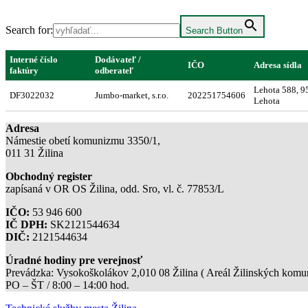
Search for:
Search Button
Interné číslo
Dodávateľ /
IČO
Adresa sídla
faktúry
odberateľ
Lehota 588, 9
DF3022032
Jumbo-market, s.r.o.
202251754606
Lehota
Adresa
Námestie obetí komunizmu 3350/1,
011 31 Žilina
Obchodný register
zapísaná v OR OS Žilina, odd. Sro, vl. č. 77853/L
IČO:
53 946 600
IČ DPH:
SK2121544634
DIČ:
2121544634
Úradné hodiny pre verejnosť
Prevádzka: Vysokoškolákov 2,010 08 Žilina ( Areál Žilinských komuni
PO – ŠT / 8:00 – 14:00 hod.