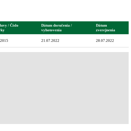
luvy / Číslo
Dátum doručenia /
Dátum
vky
vyhotovenia
zverejnenia
22015
21.07.2022
28.07.2022