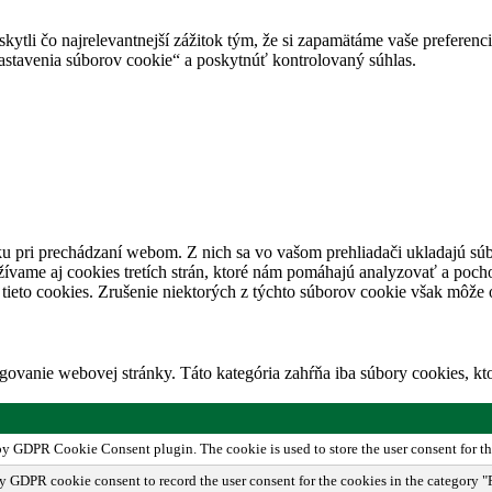
tli čo najrelevantnejší zážitok tým, že si zapamätáme vaše preferencie
avenia súborov cookie“ a poskytnúť kontrolovaný súhlas.
u pri prechádzaní webom. Z nich sa vo vašom prehliadači ukladajú súb
ívame aj cookies tretích strán, ktoré nám pomáhajú analyzovať a pocho
tieto cookies. Zrušenie niektorých z týchto súborov cookie však môže o
ovanie webovej stránky. Táto kategória zahŕňa iba súbory cookies, k
 by GDPR Cookie Consent plugin. The cookie is used to store the user consent for th
by GDPR cookie consent to record the user consent for the cookies in the category "