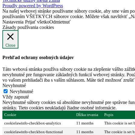
Technické služby mesta Žilina
Proudly powered by WordPress
Na našej webovej stránke používame súbory cookie, aby sme vám posky
používaním VŠETKÝCH súborov cookie. Môžete však navštíviť „Nast
Nastavenia
Prijať všetko
Odmietnuť
Zásady používania cookies
Close
Prehľad ochrany osobných údajov
Táto webová stránka používa súbory cookie na zlepšenie vášho zážitk
nevyhnutné pre fungovanie základných funkcií webovej stránky. Použ
vo vašom prehliadači iba s vaším súhlasom. Máte tiež možnosť zrušiť 
Nevyhnutné
Nevyhnutné
Vždy zapnuté
Nevyhnutné súbory cookies sú absolútne nevyhnutné pre správne fung
stránky. Tieto cookies neukladajú žiadne osobné informácie.
Cookie
Dĺžka trvania
Popis
cookielawinfo-checkbox-analytics
11 months
This cookie is set
cookielawinfo-checkbox-functional
11 months
The cookie is set 