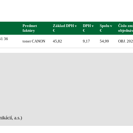
Predmet
Základ DPH v
DPH v
Spolu v
Číslo zm
faktúry
€
€
€
objedná
51 36
toner CANON
45,82
9,17
54,99
OBJ. 20
kácií, a.s.)