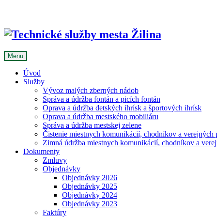
Skip
to
content
Menu
Úvod
Služby
Vývoz malých zberných nádob
Správa a údržba fontán a picích fontán
Oprava a údržba detských ihrísk a športových ihrísk
Oprava a údržba mestského mobiliáru
Správa a údržba mestskej zelene
Čistenie miestnych komunikácií, chodníkov a verejných p
Zimná údržba miestnych komunikácií, chodníkov a verejn
Dokumenty
Zmluvy
Objednávky
Objednávky 2026
Objednávky 2025
Objednávky 2024
Objednávky 2023
Faktúry