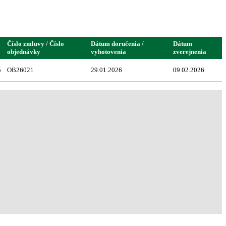
Číslo zmluvy / Číslo
Dátum doručenia /
Dátum
objednávky
vyhotovenia
zverejnenia
5
OB26021
29.01.2026
09.02.2026