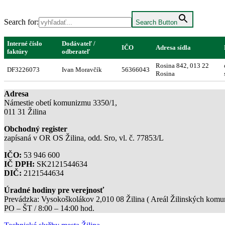
Search for:
Search Button
Interné číslo
Dodávateľ /
IČO
Adresa sídla
faktúry
odberateľ
Rosina 842, 013 22
DF3226073
Ivan Moravčík
56366043
Rosina
Adresa
Námestie obetí komunizmu 3350/1,
011 31 Žilina
Obchodný register
zapísaná v OR OS Žilina, odd. Sro, vl. č. 77853/L
IČO:
53 946 600
IČ DPH:
SK2121544634
DIČ:
2121544634
Úradné hodiny pre verejnosť
Prevádzka: Vysokoškolákov 2,010 08 Žilina ( Areál Žilinských komuni
PO – ŠT / 8:00 – 14:00 hod.