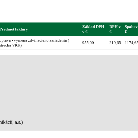
Základ DPH
DPH v
Spolu v
Predmet faktúry
v €
€
€
oprava - výmena zdvíhacieho zariadenia (
955,00
219,65
1174,6
strecha VKK)
kácií, a.s.)