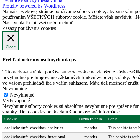
Technické služby mesta Žilina
Proudly powered by WordPress
Na našej webovej stránke používame súbory cookie, aby sme vám posky
používaním VŠETKÝCH súborov cookie. Môžete však navštíviť „Nast
Nastavenia
Prijať všetko
Odmietnuť
Zásady používania cookies
Close
Prehľad ochrany osobných údajov
Táto webová stránka používa súbory cookie na zlepšenie vášho zážitk
nevyhnutné pre fungovanie základných funkcií webovej stránky. Použ
vo vašom prehliadači iba s vaším súhlasom. Máte tiež možnosť zrušiť 
Nevyhnutné
Nevyhnutné
Vždy zapnuté
Nevyhnutné súbory cookies sú absolútne nevyhnutné pre správne fung
stránky. Tieto cookies neukladajú žiadne osobné informácie.
Cookie
Dĺžka trvania
Popis
cookielawinfo-checkbox-analytics
11 months
This cookie is set
cookielawinfo-checkbox-functional
11 months
The cookie is set 