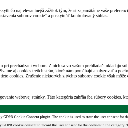
tli čo najrelevantnejší zážitok tým, že si zapamätáme vaše preferencie
avenia súborov cookie“ a poskytnúť kontrolovaný súhlas.
u pri prechádzaní webom. Z nich sa vo vašom prehliadači ukladajú súb
ívame aj cookies tretích strán, ktoré nám pomáhajú analyzovať a pocho
tieto cookies. Zrušenie niektorých z týchto súborov cookie však môže o
ovanie webovej stránky. Táto kategória zahŕňa iba súbory cookies, k
 by GDPR Cookie Consent plugin. The cookie is used to store the user consent for th
by GDPR cookie consent to record the user consent for the cookies in the category "