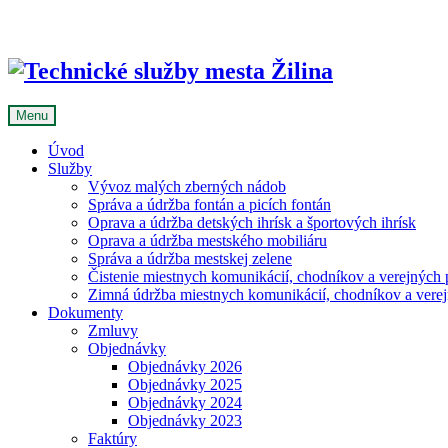
Skip
to
content
Menu
Úvod
Služby
Vývoz malých zberných nádob
Správa a údržba fontán a picích fontán
Oprava a údržba detských ihrísk a športových ihrísk
Oprava a údržba mestského mobiliáru
Správa a údržba mestskej zelene
Čistenie miestnych komunikácií, chodníkov a verejných p
Zimná údržba miestnych komunikácií, chodníkov a verejn
Dokumenty
Zmluvy
Objednávky
Objednávky 2026
Objednávky 2025
Objednávky 2024
Objednávky 2023
Faktúry