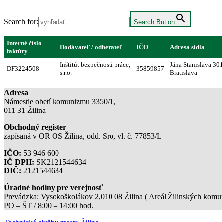
Search for:
Search Button
Interné číslo
Dodávateľ / odberateľ
IČO
Adresa sídla
faktúry
Inštitút bezpečnosti práce,
Jána Stanislava 30
DF3224508
35859857
s.r.o.
Bratislava
Adresa
Námestie obetí komunizmu 3350/1,
011 31 Žilina
Obchodný register
zapísaná v OR OS Žilina, odd. Sro, vl. č. 77853/L
IČO:
53 946 600
IČ DPH:
SK2121544634
DIČ:
2121544634
Úradné hodiny pre verejnosť
Prevádzka: Vysokoškolákov 2,010 08 Žilina ( Areál Žilinských komuni
PO – ŠT / 8:00 – 14:00 hod.