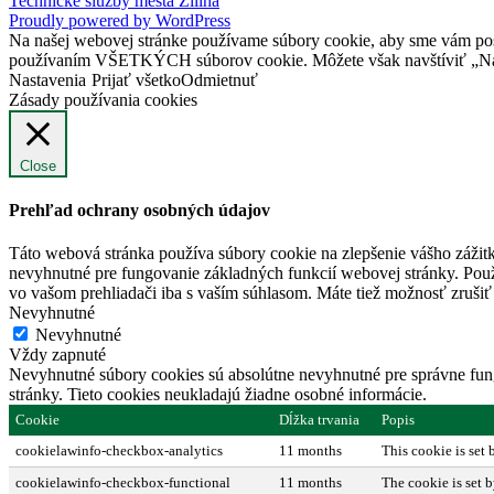
Technické služby mesta Žilina
Proudly powered by WordPress
Na našej webovej stránke používame súbory cookie, aby sme vám posky
používaním VŠETKÝCH súborov cookie. Môžete však navštíviť „Nast
Nastavenia
Prijať všetko
Odmietnuť
Zásady používania cookies
Close
Prehľad ochrany osobných údajov
Táto webová stránka používa súbory cookie na zlepšenie vášho zážitk
nevyhnutné pre fungovanie základných funkcií webovej stránky. Použ
vo vašom prehliadači iba s vaším súhlasom. Máte tiež možnosť zrušiť 
Nevyhnutné
Nevyhnutné
Vždy zapnuté
Nevyhnutné súbory cookies sú absolútne nevyhnutné pre správne fung
stránky. Tieto cookies neukladajú žiadne osobné informácie.
Cookie
Dĺžka trvania
Popis
cookielawinfo-checkbox-analytics
11 months
This cookie is set
cookielawinfo-checkbox-functional
11 months
The cookie is set 