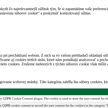
tli čo najrelevantnejší zážitok tým, že si zapamätáme vaše preferencie
avenia súborov cookie“ a poskytnúť kontrolovaný súhlas.
u pri prechádzaní webom. Z nich sa vo vašom prehliadači ukladajú súb
ívame aj cookies tretích strán, ktoré nám pomáhajú analyzovať a pocho
tieto cookies. Zrušenie niektorých z týchto súborov cookie však môže o
ovanie webovej stránky. Táto kategória zahŕňa iba súbory cookies, k
 by GDPR Cookie Consent plugin. The cookie is used to store the user consent for th
by GDPR cookie consent to record the user consent for the cookies in the category "