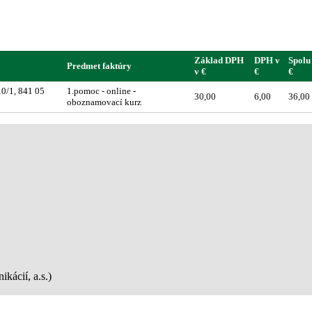
Základ DPH
DPH v
Spolu
Predmet faktúry
v €
€
€
10/1, 841 05
1.pomoc - online -
30,00
6,00
36,00
oboznamovací kurz
kácií, a.s.)