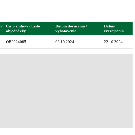
 v
Číslo zmluvy / Číslo
Dátum doručenia /
Dátum
objednávky
vyhotovenia
zverejnenia
OB2024085
03.10.2024
22.10.2024