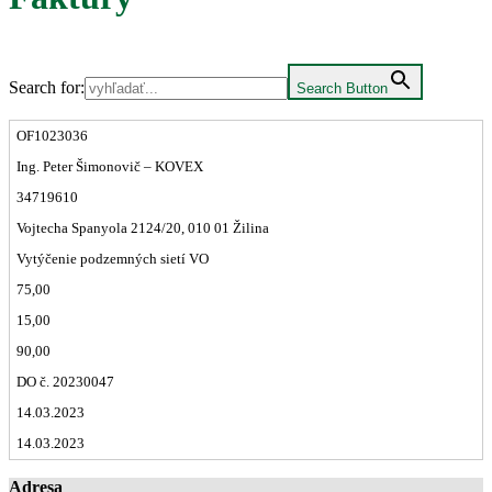
Search for:
Search Button
OF1023036
Ing. Peter Šimonovič – KOVEX
34719610
Vojtecha Spanyola 2124/20, 010 01 Žilina
Vytýčenie podzemných sietí VO
75,00
15,00
90,00
DO č. 20230047
14.03.2023
14.03.2023
Adresa