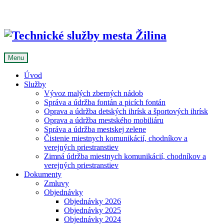
Skip
to
content
Menu
Úvod
Služby
Vývoz malých zberných nádob
Správa a údržba fontán a picích fontán
Oprava a údržba detských ihrísk a športových ihrísk
Oprava a údržba mestského mobiliáru
Správa a údržba mestskej zelene
Čistenie miestnych komunikácií, chodníkov a
verejných priestranstiev
Zimná údržba miestnych komunikácií, chodníkov a
verejných priestranstiev
Dokumenty
Zmluvy
Objednávky
Objednávky 2026
Objednávky 2025
Objednávky 2024