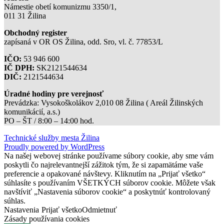
Námestie obetí komunizmu 3350/1,
011 31 Žilina
Obchodný register
zapísaná v OR OS Žilina, odd. Sro, vl. č. 77853/L
IČO:
53 946 600
IČ DPH:
SK2121544634
DIČ:
2121544634
Úradné hodiny pre verejnosť
Prevádzka: Vysokoškolákov 2,010 08 Žilina ( Areál Žilinských
komunikácií, a.s.)
PO – ŠT / 8:00 – 14:00 hod.
Technické služby mesta Žilina
Proudly powered by WordPress
Na našej webovej stránke používame súbory cookie, aby sme vám
poskytli čo najrelevantnejší zážitok tým, že si zapamätáme vaše
preferencie a opakované návštevy. Kliknutím na „Prijať všetko“
súhlasíte s používaním VŠETKÝCH súborov cookie. Môžete však
navštíviť „Nastavenia súborov cookie“ a poskytnúť kontrolovaný
súhlas.
Nastavenia
Prijať všetko
Odmietnuť
Zásady používania cookies