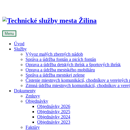
Skip
to
content
Menu
Úvod
Služby
Vývoz malých zberných nádob
Správa a údržba fontán a picích fontán
Oprava a údržba detských ihrísk a športových ihrísk
Oprava a údržba mestského mobiliáru
Správa a údržba mestskej zelene
Čistenie miestnych komunikácií, chodníkov a verejných p
Zimná údržba miestnych komunikácií, chodníkov a verejn
Dokumenty
Zmluvy
Objednávky
Objednávky 2026
Objednávky 2025
Objednávky 2024
Objednávky 2023
Faktúry