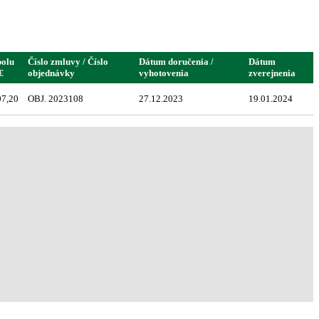
polu
Číslo zmluvy / Číslo
Dátum doručenia /
Dátum
€
objednávky
vyhotovenia
zverejnenia
07,20
OBJ. 2023108
27.12.2023
19.01.2024