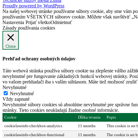
Technické služby mesta Žilina
Proudly powered by WordPress
Na našej webovej stránke používame súbory cookie, aby sme vám posky
používaním VŠETKÝCH súborov cookie. Môžete však navštíviť „Nast
Nastavenia
Prijať všetko
Odmietnuť
Zásady používania cookies
Close
Prehľad ochrany osobných údajov
Táto webová stránka používa súbory cookie na zlepšenie vášho zážitk
nevyhnutné pre fungovanie základných funkcií webovej stránky. Použ
vo vašom prehliadači iba s vaším súhlasom. Máte tiež možnosť zrušiť 
Nevyhnutné
Nevyhnutné
Vždy zapnuté
Nevyhnutné súbory cookies sú absolútne nevyhnutné pre správne fung
stránky. Tieto cookies neukladajú žiadne osobné informácie.
Cookie
Dĺžka trvania
Popis
cookielawinfo-checkbox-analytics
11 months
This cookie is set
cookielawinfo-checkbox-functional
11 months
The cookie is set 