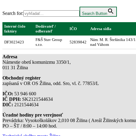
Search for:
Search Button
Interné číslo
Dodávateľ /
IČO
Adresa sídla
faktúry
odberateľ
F&Š Stav Group
Nám. M. R. Štefánika 143/1
DF3023423
52839842
s.r.o.
nad Váhom
Adresa
Námestie obetí komunizmu 3350/1,
011 31 Žilina
Obchodný register
zapísaná v OR OS Žilina, odd. Sro, vl. č. 77853/L
IČO:
53 946 600
IČ DPH:
SK2121544634
DIČ:
2121544634
Úradné hodiny pre verejnosť
Prevádzka: Vysokoškolákov 2,010 08 Žilina ( Areál Žilinských komuni
PO – ŠT / 8:00 – 14:00 hod.