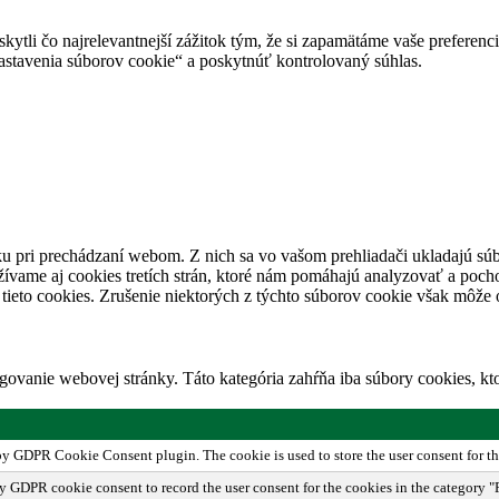
tli čo najrelevantnejší zážitok tým, že si zapamätáme vaše preferencie
avenia súborov cookie“ a poskytnúť kontrolovaný súhlas.
u pri prechádzaní webom. Z nich sa vo vašom prehliadači ukladajú súb
ívame aj cookies tretích strán, ktoré nám pomáhajú analyzovať a pocho
tieto cookies. Zrušenie niektorých z týchto súborov cookie však môže o
ovanie webovej stránky. Táto kategória zahŕňa iba súbory cookies, k
 by GDPR Cookie Consent plugin. The cookie is used to store the user consent for th
by GDPR cookie consent to record the user consent for the cookies in the category "