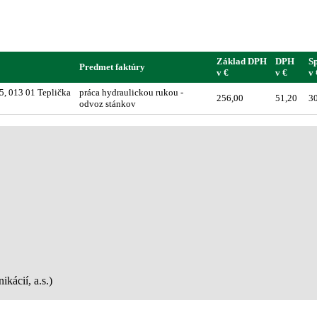
Základ DPH
DPH
S
Predmet faktúry
v €
v €
v 
5, 013 01 Teplička
práca hydraulickou rukou -
256,00
51,20
3
odvoz stánkov
kácií, a.s.)