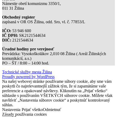
Námestie obetí komunizmu 3350/1,
011 31 Žilina
Obchodný register
zapísaná v OR OS Žilina, odd. Sro, vl. č. 77853/L
IČO:
53 946 600
IČ DPH:
SK2121544634
DIČ:
2121544634
Úradné hodiny pre verejnosť
Prevádzka: Vysokoškolákov 2,010 08 Žilina ( Areál Žilinských
komunikácií, a.s.)
PO – ŠT / 8:00 – 14:00 hod.
Technické služby mesta Žilina
Proudly powered by WordPress
Na našej webovej stránke používame súbory cookie, aby sme vám
poskytli čo najrelevantnejší zážitok tým, že si zapamätáme vaše
preferencie a opakované návštevy. Kliknutím na „Prijať všetko“
súhlasíte s používaním VŠETKÝCH súborov cookie. Môžete však
navštíviť „Nastavenia súborov cookie“ a poskytnúť kontrolovaný
súhlas.
Nastavenia
Prijať všetko
Odmietnuť
Zásady používania cookies