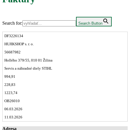
Search for:
Search Button
DF3226134
HUJIKSHOP s. r. o.
56687982
Hollého 379/55, 010 01 Žilina
Servis a náhradné diely STIHL
994,91
228,83
1223,74
OB26010
06.03.2026
11.03.2026
Adresa