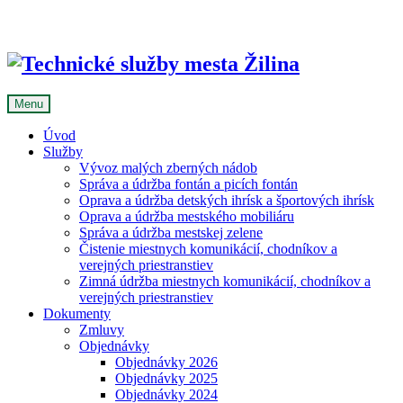
Skip
to
content
Menu
Úvod
Služby
Vývoz malých zberných nádob
Správa a údržba fontán a picích fontán
Oprava a údržba detských ihrísk a športových ihrísk
Oprava a údržba mestského mobiliáru
Správa a údržba mestskej zelene
Čistenie miestnych komunikácií, chodníkov a
verejných priestranstiev
Zimná údržba miestnych komunikácií, chodníkov a
verejných priestranstiev
Dokumenty
Zmluvy
Objednávky
Objednávky 2026
Objednávky 2025
Objednávky 2024