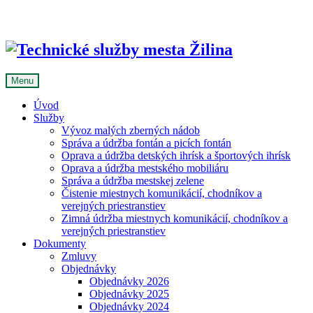
Skip
to
content
Menu
Úvod
Služby
Vývoz malých zberných nádob
Správa a údržba fontán a picích fontán
Oprava a údržba detských ihrísk a športových ihrísk
Oprava a údržba mestského mobiliáru
Správa a údržba mestskej zelene
Čistenie miestnych komunikácií, chodníkov a
verejných priestranstiev
Zimná údržba miestnych komunikácií, chodníkov a
verejných priestranstiev
Dokumenty
Zmluvy
Objednávky
Objednávky 2026
Objednávky 2025
Objednávky 2024