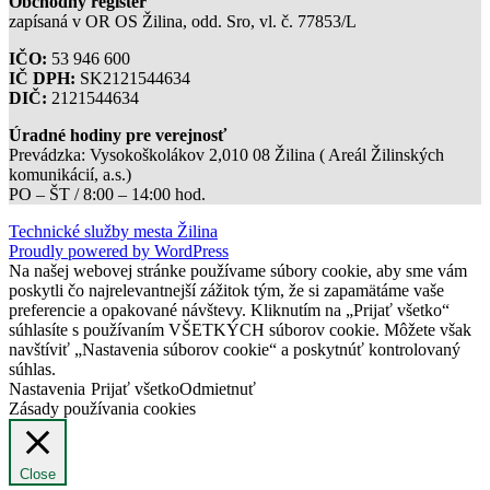
Obchodný register
zapísaná v OR OS Žilina, odd. Sro, vl. č. 77853/L
IČO:
53 946 600
IČ DPH:
SK2121544634
DIČ:
2121544634
Úradné hodiny pre verejnosť
Prevádzka: Vysokoškolákov 2,010 08 Žilina ( Areál Žilinských
komunikácií, a.s.)
PO – ŠT / 8:00 – 14:00 hod.
Technické služby mesta Žilina
Proudly powered by WordPress
Na našej webovej stránke používame súbory cookie, aby sme vám
poskytli čo najrelevantnejší zážitok tým, že si zapamätáme vaše
preferencie a opakované návštevy. Kliknutím na „Prijať všetko“
súhlasíte s používaním VŠETKÝCH súborov cookie. Môžete však
navštíviť „Nastavenia súborov cookie“ a poskytnúť kontrolovaný
súhlas.
Nastavenia
Prijať všetko
Odmietnuť
Zásady používania cookies
Close