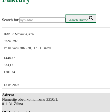
Search for:
Search Button
HANES Slovakia, s.r.o.
36249297
Pri kalvárii 7069/20,917 01 Trnava
1448,57
333,17
1781,74
15.05.2026
Adresa
Námestie obetí komunizmu 3350/1,
011 31 Žilina