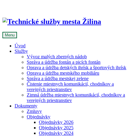
Skip
to
content
Menu
Úvod
Služby
Vývoz malých zberných nádob
Správa a údržba fontán a picích fontán
Oprava a údržba detských ihrísk a športových ihrísk
Oprava a údržba mestského mobiliáru
Správa a údržba mestskej zelene
Čistenie miestnych komunikácií, chodníkov a
verejných priestranstiev
Zimná údržba miestnych komunikácií, chodníkov a
verejných priestranstiev
Dokumenty
Zmluvy
Objednávky
Objednávky 2026
Objednávky 2025
Objednávky 2024