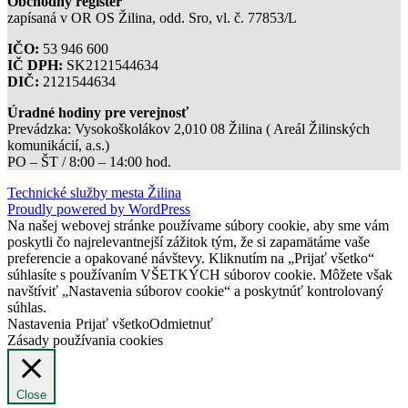
Obchodný register
zapísaná v OR OS Žilina, odd. Sro, vl. č. 77853/L
IČO:
53 946 600
IČ DPH:
SK2121544634
DIČ:
2121544634
Úradné hodiny pre verejnosť
Prevádzka: Vysokoškolákov 2,010 08 Žilina ( Areál Žilinských
komunikácií, a.s.)
PO – ŠT / 8:00 – 14:00 hod.
Technické služby mesta Žilina
Proudly powered by WordPress
Na našej webovej stránke používame súbory cookie, aby sme vám
poskytli čo najrelevantnejší zážitok tým, že si zapamätáme vaše
preferencie a opakované návštevy. Kliknutím na „Prijať všetko“
súhlasíte s používaním VŠETKÝCH súborov cookie. Môžete však
navštíviť „Nastavenia súborov cookie“ a poskytnúť kontrolovaný
súhlas.
Nastavenia
Prijať všetko
Odmietnuť
Zásady používania cookies
Close