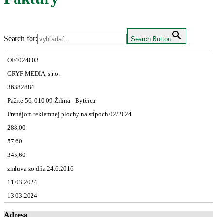
Search for:
Search Button
OF4024003
GRYF MEDIA, s.r.o.
36382884
Pažite 56, 010 09 Žilina - Bytčica
Prenájom reklamnej plochy na stĺpoch 02/2024
288,00
57,60
345,60
zmluva zo dňa 24.6.2016
11.03.2024
13.03.2024
Adresa