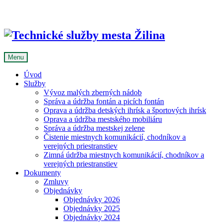
Skip
to
content
Menu
Úvod
Služby
Vývoz malých zberných nádob
Správa a údržba fontán a picích fontán
Oprava a údržba detských ihrísk a športových ihrísk
Oprava a údržba mestského mobiliáru
Správa a údržba mestskej zelene
Čistenie miestnych komunikácií, chodníkov a
verejných priestranstiev
Zimná údržba miestnych komunikácií, chodníkov a
verejných priestranstiev
Dokumenty
Zmluvy
Objednávky
Objednávky 2026
Objednávky 2025
Objednávky 2024