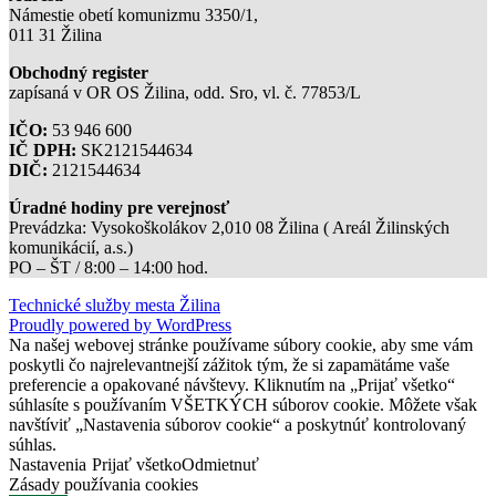
Námestie obetí komunizmu 3350/1,
011 31 Žilina
Obchodný register
zapísaná v OR OS Žilina, odd. Sro, vl. č. 77853/L
IČO:
53 946 600
IČ DPH:
SK2121544634
DIČ:
2121544634
Úradné hodiny pre verejnosť
Prevádzka: Vysokoškolákov 2,010 08 Žilina ( Areál Žilinských
komunikácií, a.s.)
PO – ŠT / 8:00 – 14:00 hod.
Technické služby mesta Žilina
Proudly powered by WordPress
Na našej webovej stránke používame súbory cookie, aby sme vám
poskytli čo najrelevantnejší zážitok tým, že si zapamätáme vaše
preferencie a opakované návštevy. Kliknutím na „Prijať všetko“
súhlasíte s používaním VŠETKÝCH súborov cookie. Môžete však
navštíviť „Nastavenia súborov cookie“ a poskytnúť kontrolovaný
súhlas.
Nastavenia
Prijať všetko
Odmietnuť
Zásady používania cookies