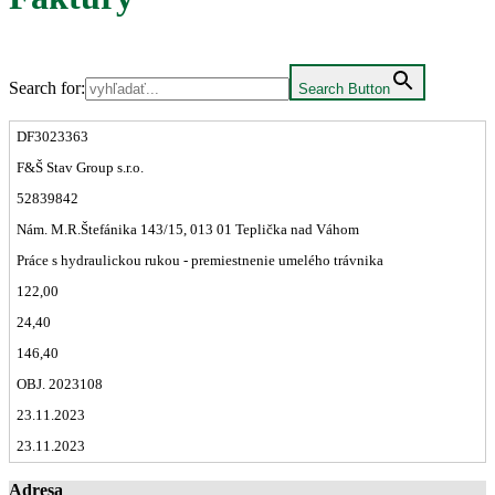
Search for:
Search Button
DF3023363
F&Š Stav Group s.r.o.
52839842
Nám. M.R.Štefánika 143/15, 013 01 Teplička nad Váhom
Práce s hydraulickou rukou - premiestnenie umelého trávnika
122,00
24,40
146,40
OBJ. 2023108
23.11.2023
23.11.2023
Adresa