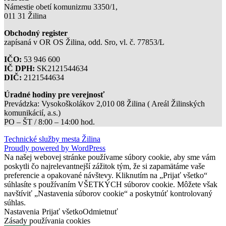
Námestie obetí komunizmu 3350/1,
011 31 Žilina
Obchodný register
zapísaná v OR OS Žilina, odd. Sro, vl. č. 77853/L
IČO:
53 946 600
IČ DPH:
SK2121544634
DIČ:
2121544634
Úradné hodiny pre verejnosť
Prevádzka: Vysokoškolákov 2,010 08 Žilina ( Areál Žilinských
komunikácií, a.s.)
PO – ŠT / 8:00 – 14:00 hod.
Technické služby mesta Žilina
Proudly powered by WordPress
Na našej webovej stránke používame súbory cookie, aby sme vám
poskytli čo najrelevantnejší zážitok tým, že si zapamätáme vaše
preferencie a opakované návštevy. Kliknutím na „Prijať všetko“
súhlasíte s používaním VŠETKÝCH súborov cookie. Môžete však
navštíviť „Nastavenia súborov cookie“ a poskytnúť kontrolovaný
súhlas.
Nastavenia
Prijať všetko
Odmietnuť
Zásady používania cookies