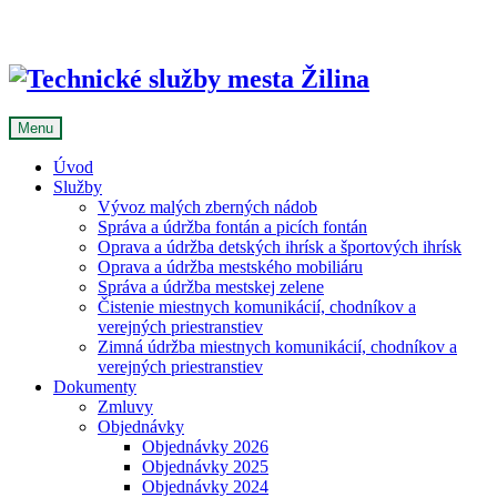
Skip
to
content
Menu
Úvod
Služby
Vývoz malých zberných nádob
Správa a údržba fontán a picích fontán
Oprava a údržba detských ihrísk a športových ihrísk
Oprava a údržba mestského mobiliáru
Správa a údržba mestskej zelene
Čistenie miestnych komunikácií, chodníkov a
verejných priestranstiev
Zimná údržba miestnych komunikácií, chodníkov a
verejných priestranstiev
Dokumenty
Zmluvy
Objednávky
Objednávky 2026
Objednávky 2025
Objednávky 2024