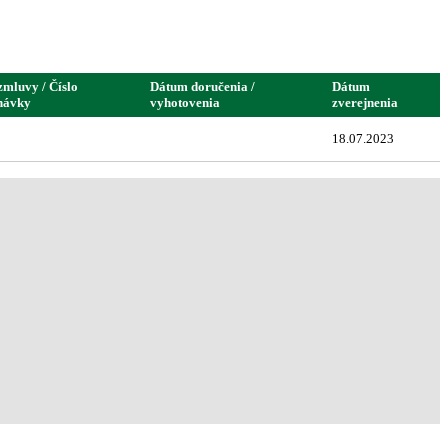
zmluvy / Číslo
Dátum doručenia /
Dátum
návky
vyhotovenia
zverejnenia
18.07.2023