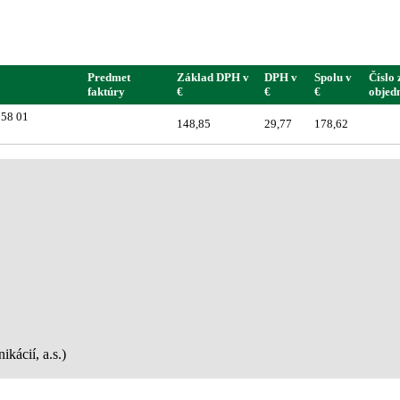
Predmet
Základ DPH v
DPH v
Spolu v
Číslo 
faktúry
€
€
€
objed
958 01
148,85
29,77
178,62
kácií, a.s.)