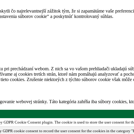
tli čo najrelevantnejší zážitok tým, že si zapamätáme vaše preferencie
avenia súborov cookie“ a poskytnúť kontrolovaný súhlas.
u pri prechádzaní webom. Z nich sa vo vašom prehliadači ukladajú súb
ívame aj cookies tretích strán, ktoré nám pomáhajú analyzovať a pocho
tieto cookies. Zrušenie niektorých z týchto súborov cookie však môže o
ovanie webovej stránky. Táto kategória zahŕňa iba súbory cookies, k
 by GDPR Cookie Consent plugin. The cookie is used to store the user consent for th
by GDPR cookie consent to record the user consent for the cookies in the category "