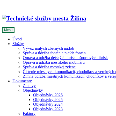
Skip
to
content
Menu
Úvod
Služby
Vývoz malých zberných nádob
Správa a údržba fontán a picích fontán
Oprava a údržba detských ihrísk a športových ihrísk
Oprava a údržba mestského mobiliáru
Správa a údržba mestskej zelene
Čistenie miestnych komunikácií, chodníkov a verejných p
Zimná údržba miestnych komunikácií, chodníkov a verejn
Dokumenty
Zmluvy
Objednávky
Objednávky 2026
Objednávky 2025
Objednávky 2024
Objednávky 2023
Faktúry