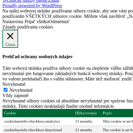
Technické služby mesta Žilina
Proudly powered by WordPress
Na našej webovej stránke používame súbory cookie, aby sme vám posky
používaním VŠETKÝCH súborov cookie. Môžete však navštíviť „Nast
Nastavenia
Prijať všetko
Odmietnuť
Zásady používania cookies
Close
Prehľad ochrany osobných údajov
Táto webová stránka používa súbory cookie na zlepšenie vášho zážitk
nevyhnutné pre fungovanie základných funkcií webovej stránky. Použ
vo vašom prehliadači iba s vaším súhlasom. Máte tiež možnosť zrušiť 
Nevyhnutné
Nevyhnutné
Vždy zapnuté
Nevyhnutné súbory cookies sú absolútne nevyhnutné pre správne fung
stránky. Tieto cookies neukladajú žiadne osobné informácie.
Cookie
Dĺžka trvania
Popis
cookielawinfo-checkbox-analytics
11 months
This cookie is set
cookielawinfo-checkbox-functional
11 months
The cookie is set 