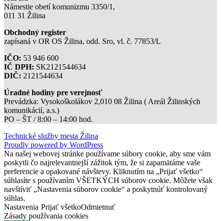
Námestie obetí komunizmu 3350/1,
011 31 Žilina
Obchodný register
zapísaná v OR OS Žilina, odd. Sro, vl. č. 77853/L
IČO:
53 946 600
IČ DPH:
SK2121544634
DIČ:
2121544634
Úradné hodiny pre verejnosť
Prevádzka: Vysokoškolákov 2,010 08 Žilina ( Areál Žilinských
komunikácií, a.s.)
PO – ŠT / 8:00 – 14:00 hod.
Technické služby mesta Žilina
Proudly powered by WordPress
Na našej webovej stránke používame súbory cookie, aby sme vám
poskytli čo najrelevantnejší zážitok tým, že si zapamätáme vaše
preferencie a opakované návštevy. Kliknutím na „Prijať všetko“
súhlasíte s používaním VŠETKÝCH súborov cookie. Môžete však
navštíviť „Nastavenia súborov cookie“ a poskytnúť kontrolovaný
súhlas.
Nastavenia
Prijať všetko
Odmietnuť
Zásady používania cookies