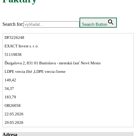
Search for:
Search Button
DF3226248
EXACT Invest s. r. o.
51119838
Ďurgalova 2, 831 01 Bratislava - mestská časť Nové Mesto
LDPE vrecia žlté ,LDPE vrecia čierne
149,42
34,37
183,79
OB26058
22.05.2026
29.05.2026
Adresa