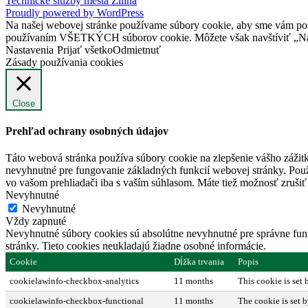
Technické služby mesta Žilina
Proudly powered by WordPress
Na našej webovej stránke používame súbory cookie, aby sme vám posky
používaním VŠETKÝCH súborov cookie. Môžete však navštíviť „Nast
Nastavenia
Prijať všetko
Odmietnuť
Zásady používania cookies
Close
Prehľad ochrany osobných údajov
Táto webová stránka používa súbory cookie na zlepšenie vášho zážitk
nevyhnutné pre fungovanie základných funkcií webovej stránky. Použ
vo vašom prehliadači iba s vaším súhlasom. Máte tiež možnosť zrušiť 
Nevyhnutné
Nevyhnutné
Vždy zapnuté
Nevyhnutné súbory cookies sú absolútne nevyhnutné pre správne fung
stránky. Tieto cookies neukladajú žiadne osobné informácie.
Cookie
Dĺžka trvania
Popis
cookielawinfo-checkbox-analytics
11 months
This cookie is set
cookielawinfo-checkbox-functional
11 months
The cookie is set 