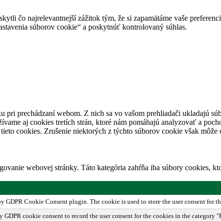
tli čo najrelevantnejší zážitok tým, že si zapamätáme vaše preferencie
avenia súborov cookie“ a poskytnúť kontrolovaný súhlas.
u pri prechádzaní webom. Z nich sa vo vašom prehliadači ukladajú súb
ívame aj cookies tretích strán, ktoré nám pomáhajú analyzovať a pocho
tieto cookies. Zrušenie niektorých z týchto súborov cookie však môže o
ovanie webovej stránky. Táto kategória zahŕňa iba súbory cookies, k
 by GDPR Cookie Consent plugin. The cookie is used to store the user consent for th
by GDPR cookie consent to record the user consent for the cookies in the category "