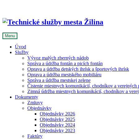
Skip
to
content
Menu
Úvod
Služby
Vývoz malých zberných nádob
Správa a údržba fontán a picích fontán
Oprava a údržba detských ihrísk a športových ihrísk
Oprava a údržba mestského mobiliáru
Správa a údržba mestskej zelene
Čistenie miestnych komunikácií, chodníkov a verejných p
Zimná údržba miestnych komunikácií, chodníkov a verejn
Dokumenty
Zmluvy
Objednávky
Objednávky 2026
Objednávky 2025
Objednávky 2024
Objednávky 2023
Faktúry