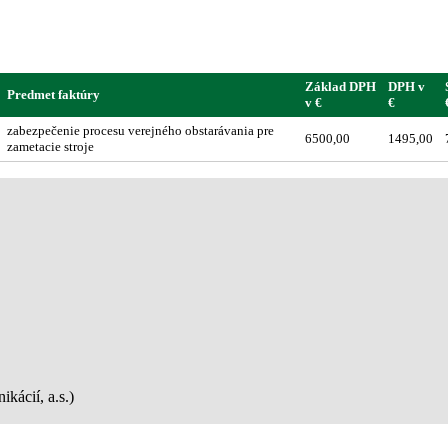
Základ DPH
DPH v
Predmet faktúry
v €
€
zabezpečenie procesu verejného obstarávania pre
6500,00
1495,00
zametacie stroje
kácií, a.s.)