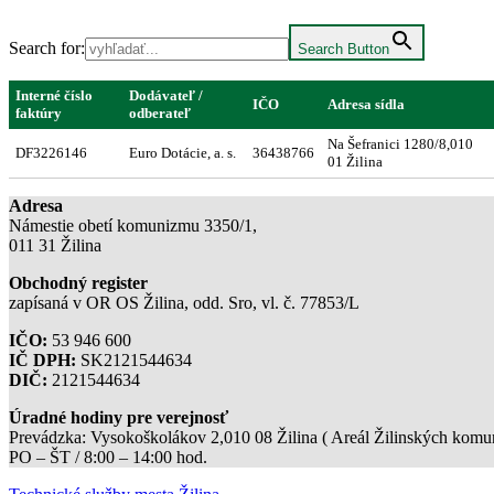
Search for:
Search Button
Interné číslo
Dodávateľ /
IČO
Adresa sídla
faktúry
odberateľ
Na Šefranici 1280/8,010
DF3226146
Euro Dotácie, a. s.
36438766
01 Žilina
Adresa
Námestie obetí komunizmu 3350/1,
011 31 Žilina
Obchodný register
zapísaná v OR OS Žilina, odd. Sro, vl. č. 77853/L
IČO:
53 946 600
IČ DPH:
SK2121544634
DIČ:
2121544634
Úradné hodiny pre verejnosť
Prevádzka: Vysokoškolákov 2,010 08 Žilina ( Areál Žilinských komuni
PO – ŠT / 8:00 – 14:00 hod.