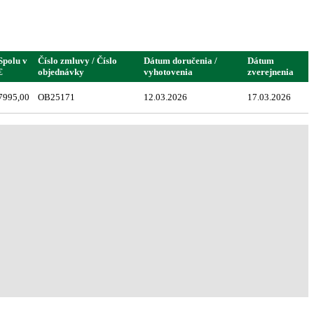
Spolu v
Číslo zmluvy / Číslo
Dátum doručenia /
Dátum
€
objednávky
vyhotovenia
zverejnenia
7995,00
OB25171
12.03.2026
17.03.2026