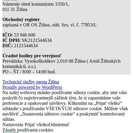
Námestie obetí komunizmu 3350/1,
011 31 Žilina
Obchodný register
zapísaná v OR OS Žilina, odd. Sro, vl. č. 77853/L
IČO:
53 946 600
IČ DPH:
SK2121544634
DIČ:
2121544634
Úradné hodiny pre verejnosť
Prevádzka: Vysokoškolákov 2,010 08 Žilina ( Areál Žilinských
komunikácií, a.s.)
PO – ŠT / 8:00 – 14:00 hod.
Technické služby mesta Žilina
Proudly powered by WordPress
Na našej webovej stránke používame súbory cookie, aby sme vám
poskytli čo najrelevantnejší zážitok tým, že si zapamätáme vaše
preferencie a opakované návštevy. Kliknutím na „Prijať všetko“
súhlasíte s používaním VŠETKÝCH súborov cookie. Môžete však
navštíviť „Nastavenia súborov cookie“ a poskytnúť kontrolovaný
súhlas.
Nastavenia
Prijať všetko
Odmietnuť
Zásady používania cookies