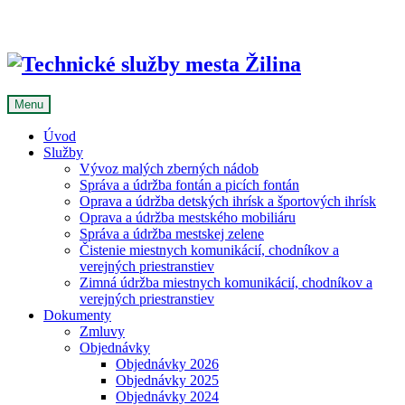
Skip
to
content
Menu
Úvod
Služby
Vývoz malých zberných nádob
Správa a údržba fontán a picích fontán
Oprava a údržba detských ihrísk a športových ihrísk
Oprava a údržba mestského mobiliáru
Správa a údržba mestskej zelene
Čistenie miestnych komunikácií, chodníkov a
verejných priestranstiev
Zimná údržba miestnych komunikácií, chodníkov a
verejných priestranstiev
Dokumenty
Zmluvy
Objednávky
Objednávky 2026
Objednávky 2025
Objednávky 2024