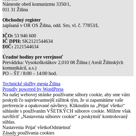
Námestie obetí komunizmu 3350/1,
011 31 Žilina
Obchodný register
zapísaná v OR OS Žilina, odd. Sro, vl. č. 77853/L
IČO:
53 946 600
IČ DPH:
SK2121544634
DIČ:
2121544634
Úradné hodiny pre verejnosť
Prevádzka: Vysokoškolákov 2,010 08 Žilina ( Areál Žilinských
komunikácií, a.s.)
PO – ŠT / 8:00 – 14:00 hod.
Technické služby mesta Žilina
Proudly powered by WordPress
Na našej webovej stránke používame súbory cookie, aby sme vám
poskytli čo najrelevantnejší zážitok tým, že si zapamätáme vaše
preferencie a opakované návštevy. Kliknutím na „Prijať všetko“
súhlasíte s používaním VŠETKÝCH súborov cookie. Môžete však
navštíviť „Nastavenia súborov cookie“ a poskytnúť kontrolovaný
súhlas.
Nastavenia
Prijať všetko
Odmietnuť
Zásady používania cookies