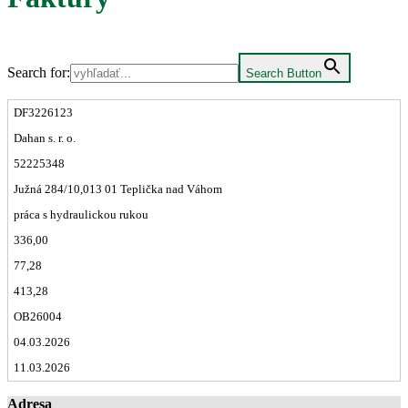
Search for:
Search Button
DF3226123
Dahan s. r. o.
52225348
Južná 284/10,013 01 Teplička nad Váhom
práca s hydraulickou rukou
336,00
77,28
413,28
OB26004
04.03.2026
11.03.2026
Adresa