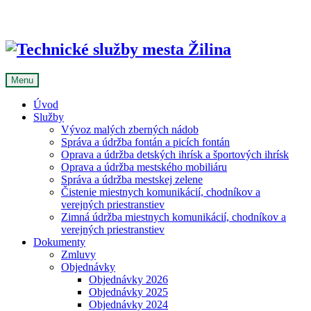
Skip
to
content
Menu
Úvod
Služby
Vývoz malých zberných nádob
Správa a údržba fontán a picích fontán
Oprava a údržba detských ihrísk a športových ihrísk
Oprava a údržba mestského mobiliáru
Správa a údržba mestskej zelene
Čistenie miestnych komunikácií, chodníkov a
verejných priestranstiev
Zimná údržba miestnych komunikácií, chodníkov a
verejných priestranstiev
Dokumenty
Zmluvy
Objednávky
Objednávky 2026
Objednávky 2025
Objednávky 2024